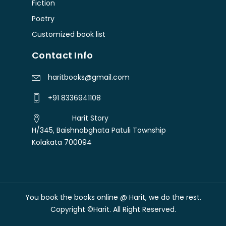
Fiction
Poetry
Customized book list
Contact Info
haritbooks@gmail.com
+91 8336941108
Harit Story
H/345, Baishnabghata Patuli Township
Kolakata 700094
You book the books online @ Harit, we do the rest.
Free shipping over Rs. 300
Dismiss
Copyright ©Harit. All Right Reserved.