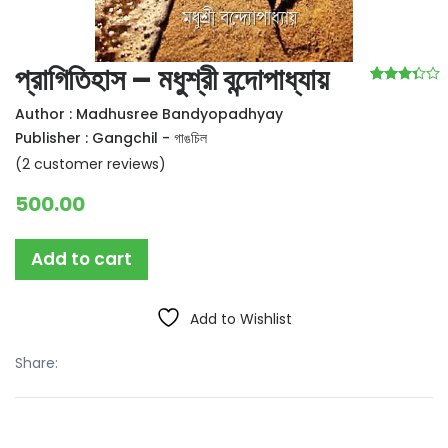
প্রাগিতিহাস – মধুশ্রী বন্দোপাধ্যায়
Rated
2
Author :
Madhusree Bandyopadhyay
3.00
Publisher :
Gangchil - গাঙচিল
out of
5 based
(
2
customer reviews)
on
500.00
customer
ratings
Add to cart
Add to Wishlist
Share: