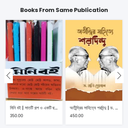
Books From Same Publication
মিনি বই | সাতটি গল্প ও একটি ছড়ার সংকলন , সংকলক শিল্পী রঘুনাথ গোস্বামী
অতীন্দ্রিয় সাহিত্যে শরদিন্দু | ড. রাত্রি ঘোষাল
350.00
450.00