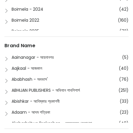
Boimela - 2024
(42)
Boimela 2022
(160)
Boimela 2025
(72)
Boimela 2026
(48)
Brand Name
Buddhism
(2)
Aainanagar - আয়নানগর
(5)
Children
(50)
Aajkaal - আজকাল
(40)
Children's & Young Adult
(176)
Ababhash - অবভাস'
(76)
Classic
(20)
ABHIJAN PUBLISHERS - অভিযান পাবলিশার্স
(251)
Collections
(670)
Abishkar - আবিষ্কার প্রকাশনী
(33)
Comics
(8)
Adaam - আদম পত্রিকা
(23)
Detective
(4)
Aksharbritwa Prakashan - অক্ষরবৃত্ত প্রকাশনা
(40)
Devotional
(1)