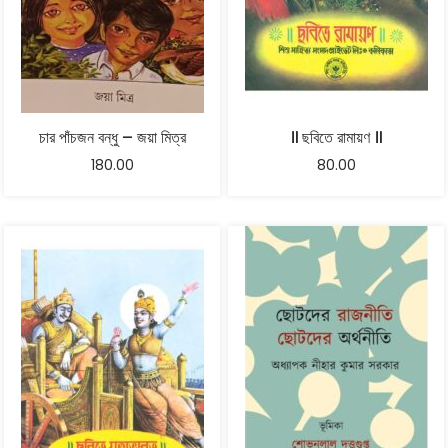
চার পাঁচজন বন্ধু – জয়া মিত্র
॥ ছবিতে রামায়ণ ॥
180.00
80.00