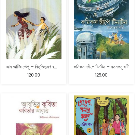
আম আঁটির ভেঁপু – বিভূতিভূষণ বন্দ্যোপাধ্যায়
কমিক্‌স দ্বীপে টিনটিন – রতনতনু ঘাটী
120.00
125.00