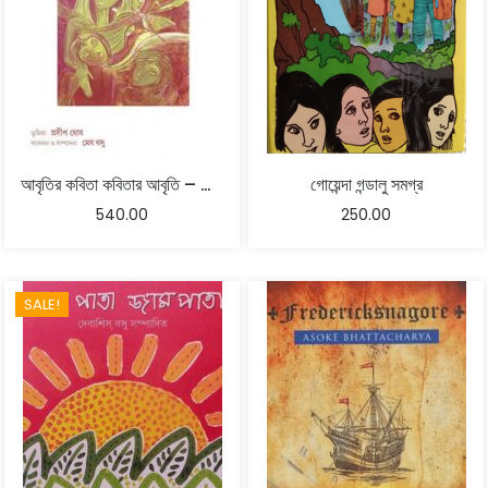
আবৃতির কবিতা কবিতার আবৃতি – মেঘ বসু
গোয়েন্দা গন্ডালু সমগ্র
540.00
250.00
SALE!