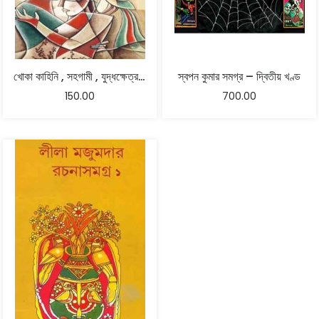
খোকা কাহিনি , সহগামী , যুদ্ধক্ষেত্র , দেবগণ – জ্যোতিষ্মান চট্টোপাধ্যায়
স্বপন কুমার সমগ্র – দ্বিতীয় খণ্ড
150.00
700.00