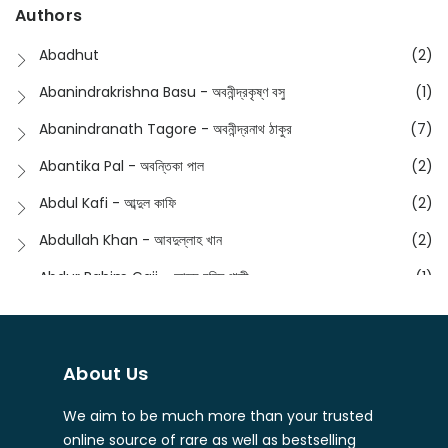
Ampatajampata - আমপাতা জামপাতা
(11)
Authors
Dictionary
(8)
Anik- অনীক
(5)
Abadhut
(2)
English
(133)
Anusha - অনুষা
(17)
Abanindrakrishna Basu - অবনীন্দ্রকৃষ্ণ বসু
(1)
Essay
(241)
Anushongik - আনুষঙ্গিক
(11)
Abanindranath Tagore - অবনীন্দ্রনাথ ঠাকুর
(7)
Featured Products
(22)
Anustup - অনুষ্টুপ প্রকাশনী
(88)
Abantika Pal - অবন্তিকা পাল
(2)
Fiction
(1421)
Apanpath - আপন পাঠ
(3)
Abdul Kafi - আব্দুল কাফি
(2)
Freedom Sale -2023
(19)
Aronno Publishers - অরণ্য পাবলিশার্স
(1)
Abdullah Khan - আবদুল্লাহ খান
(2)
Freedom Sale -2024
(15)
Ashadeep - আশাদীপ
(44)
Abdur Rahim Gaji - আব্দুর রহিম গাজী
(1)
General
(11)
Bahuswar Prokashoni - বহুস্বর প্রকাশনী
(51)
Abdush Shakur - আব্দুশ শাকুর
(1)
Intellectual History
(2)
Bandhabnagar | বান্ধবনগর
(6)
Abhas Roy Chowdhury - আভাস রায়চৌধুরি
(1)
Interview
(5)
About Us
Bangiya Sahitya Samsad
(61)
Abhibrata Chakraborty - অভিব্রত চক্রবর্তী
(1)
Ishwar Chandra Vidyasagar
(4)
Banishilpa - বাণীশিল্প
(28)
We aim to be much more than your trusted
Abhijit Chakrabarti - অভিজিৎ চক্রবর্তী
(2)
Journal
(6)
online source of rare as well as bestselling