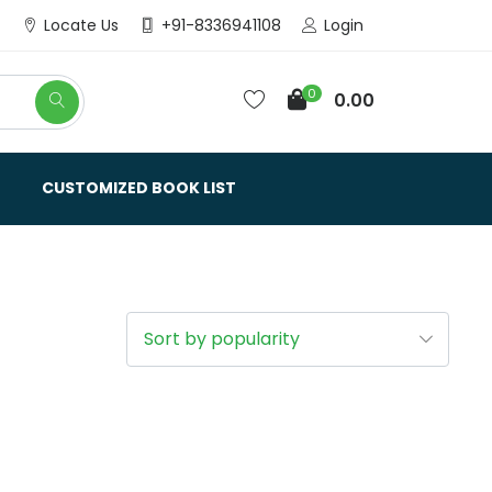
Login
Locate Us
+91-8336941108
0
0.00
CUSTOMIZED BOOK LIST