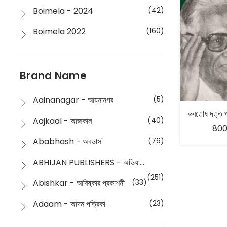
Boimela - 2024
(42)
Boimela 2022
(160)
Boimela 2025
(72)
Boimela 2026
(48)
Brand Name
Buddhism
(2)
Aainanagar - আয়নানগর
(5)
Children
(50)
Aajkaal - আজকাল
(40)
800
Children's & Young Adult
(176)
Ababhash - অবভাস'
(76)
Classic
(20)
ABHIJAN PUBLISHERS - অভিযান পাবলিশার্স
Collections
(670)
(251)
Abishkar - আবিষ্কার প্রকাশনী
(33)
Comics
(8)
Adaam - আদম পত্রিকা
(23)
Detective
(4)
Aksharbritwa Prakashan - অক্ষরবৃত্ত প্রকাশনা
(40)