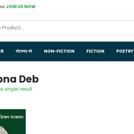
ase
JOIN US NOW
ER
বইমেলার বই
NON-FICTION
FICTION
POETRY
pna Deb
e single result