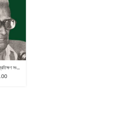
ভবতোষ দত্ত প্রতিক্ষণ সংকলন – স্বপ্না দেব
.00