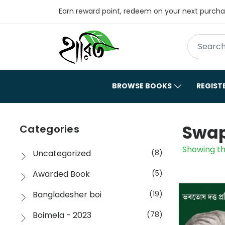
Earn reward point, redeem on your next purch
BROWSE BOOKS
REGIST
Swa
Categories
Showing th
Uncategorized
(8)
Awarded Book
(5)
Bangladesher boi
(19)
Boimela - 2023
(78)