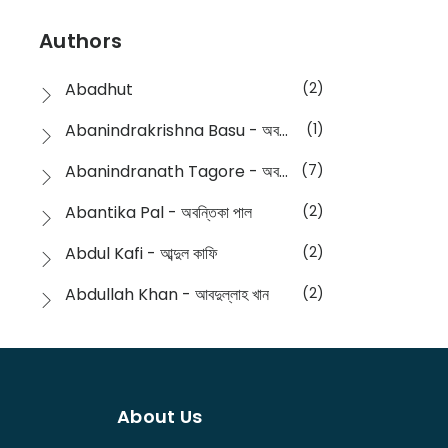
Devotional
(1)
Ampatajampata - আমপাতা জামপাতা
(11)
Authors
Dictionary
(8)
Anik- অনীক
(5)
Abadhut
(2)
English
(133)
Anusha - অনুষা
(17)
Abanindrakrishna Basu - অবনীন্দ্রকৃষ্ণ বসু
(1)
Essay
(241)
Anushongik - আনুষঙ্গিক
(11)
Abanindranath Tagore - অবনীন্দ্রনাথ ঠাকুর
(7)
Featured Products
(22)
Anustup - অনুষ্টুপ প্রকাশনী
(88)
Abantika Pal - অবন্তিকা পাল
(2)
Fiction
(1421)
Apanpath - আপন পাঠ
(3)
Abdul Kafi - আব্দুল কাফি
(2)
Freedom Sale -2023
(19)
Aronno Publishers - অরণ্য পাবলিশার্স
(1)
Abdullah Khan - আবদুল্লাহ খান
(2)
Freedom Sale -2024
(15)
Ashadeep - আশাদীপ
(44)
Abdur Rahim Gaji - আব্দুর রহিম গাজী
(1)
General
(11)
Bahuswar Prokashoni - বহুস্বর প্রকাশনী
(51)
Abdush Shakur - আব্দুশ শাকুর
(1)
Intellectual History
(2)
Bandhabnagar | বান্ধবনগর
(6)
About Us
Abhas Roy Chowdhury - আভাস রায়চৌধুরি
(1)
Interview
(5)
Bangiya Sahitya Samsad
(61)