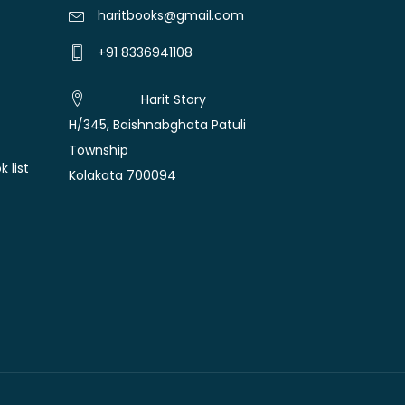
haritbooks@gmail.com
+91 8336941108
Harit Story
H/345, Baishnabghata Patuli
Township
 list
Kolakata 700094