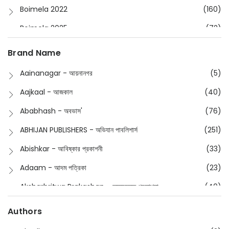
Boimela 2022
(160)
Boimela 2025
(72)
Boimela 2026
(48)
Brand Name
Buddhism
(2)
Aainanagar - আয়নানগর
(5)
Children
(50)
Aajkaal - আজকাল
(40)
Children's & Young Adult
(176)
Ababhash - অবভাস'
(76)
Classic
(20)
ABHIJAN PUBLISHERS - অভিযান পাবলিশার্স
(251)
Collections
(670)
Abishkar - আবিষ্কার প্রকাশনী
(33)
Comics
(8)
Adaam - আদম পত্রিকা
(23)
Detective
(4)
Aksharbritwa Prakashan - অক্ষরবৃত্ত প্রকাশনা
(40)
Devotional
(1)
Ampatajampata - আমপাতা জামপাতা
(11)
Authors
Dictionary
(8)
Anik- অনীক
(5)