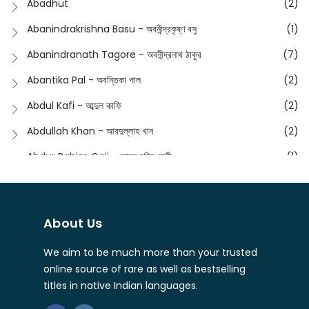
Abadhut
(2)
English
(133)
Anusha - অনুষা
(17)
Abanindrakrishna Basu - অবনীন্দ্রকৃষ্ণ বসু
(1)
Essay
(241)
Anushongik - আনুষঙ্গিক
(11)
Abanindranath Tagore - অবনীন্দ্রনাথ ঠাকুর
(7)
Featured Products
(22)
Anustup - অনুষ্টুপ প্রকাশনী
(88)
Abantika Pal - অবন্তিকা পাল
(2)
Fiction
(1421)
Apanpath - আপন পাঠ
(3)
Abdul Kafi - আব্দুল কাফি
(2)
Freedom Sale -2023
(19)
Aronno Publishers - অরণ্য পাবলিশার্স
(1)
Abdullah Khan - আবদুল্লাহ খান
(2)
Freedom Sale -2024
(15)
Ashadeep - আশাদীপ
(44)
Abdur Rahim Gaji - আব্দুর রহিম গাজী
(1)
General
(11)
Bahuswar Prokashoni - বহুস্বর প্রকাশনী
(51)
Abdush Shakur - আব্দুশ শাকুর
(1)
Intellectual History
(2)
Bandhabnagar | বান্ধবনগর
(6)
Abhas Roy Chowdhury - আভাস রায়চৌধুরি
(1)
Interview
(5)
About Us
Bangiya Sahitya Samsad
(61)
Abhibrata Chakraborty - অভিব্রত চক্রবর্তী
(1)
Ishwar Chandra Vidyasagar
(4)
Banishilpa - বাণীশিল্প
(28)
We aim to be much more than your trusted
Abhijit Chakrabarti - অভিজিৎ চক্রবর্তী
(2)
Journal
(6)
online source of rare as well as bestselling
Beyond Horizon Publication
(17)
Abhijit Chakrabarty
(1)
titles in native Indian languages.
Journalism
(5)
Bhalo Boi - ভালো বই
(4)