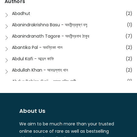
Authors
Dictionary
(8)
Anik- অনীক
(5)
Abadhut
(2)
English
(133)
Anusha - অনুষা
(17)
Abanindrakrishna Basu - অবনীন্দ্রকৃষ্ণ বসু
(1)
Essay
(241)
Anushongik - আনুষঙ্গিক
(11)
Abanindranath Tagore - অবনীন্দ্রনাথ ঠাকুর
(7)
Featured Products
(22)
Anustup - অনুষ্টুপ প্রকাশনী
(88)
Abantika Pal - অবন্তিকা পাল
(2)
Fiction
(1421)
Apanpath - আপন পাঠ
(3)
Abdul Kafi - আব্দুল কাফি
(2)
Freedom Sale -2023
(19)
Aronno Publishers - অরণ্য পাবলিশার্স
(1)
Abdullah Khan - আবদুল্লাহ খান
(2)
Freedom Sale -2024
(15)
Ashadeep - আশাদীপ
(44)
Abdur Rahim Gaji - আব্দুর রহিম গাজী
(1)
General
(11)
Bahuswar Prokashoni - বহুস্বর প্রকাশনী
(51)
Abdush Shakur - আব্দুশ শাকুর
(1)
Intellectual History
(2)
Bandhabnagar | বান্ধবনগর
(6)
Abhas Roy Chowdhury - আভাস রায়চৌধুরি
(1)
Interview
(5)
About Us
Bangiya Sahitya Samsad
(61)
Abhibrata Chakraborty - অভিব্রত চক্রবর্তী
(1)
Ishwar Chandra Vidyasagar
(4)
Banishilpa - বাণীশিল্প
(28)
We aim to be much more than your trusted
Abhijit Chakrabarti - অভিজিৎ চক্রবর্তী
(2)
Journal
(6)
online source of rare as well as bestselling
Beyond Horizon Publication
(17)