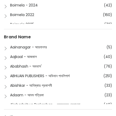
Boimela - 2024
(42)
Boimela 2022
(160)
Boimela 2025
(72)
Boimela 2026
(48)
Brand Name
Buddhism
(2)
Aainanagar - আয়নানগর
(5)
Children
(50)
Aajkaal - আজকাল
(40)
Children's & Young Adult
(176)
Ababhash - অবভাস'
(76)
Classic
(20)
ABHIJAN PUBLISHERS - অভিযান পাবলিশার্স
(251)
Collections
(670)
Abishkar - আবিষ্কার প্রকাশনী
(33)
Comics
(8)
Adaam - আদম পত্রিকা
(23)
Detective
(4)
Aksharbritwa Prakashan - অক্ষরবৃত্ত প্রকাশনা
(40)
Devotional
(1)
Ampatajampata - আমপাতা জামপাতা
(11)