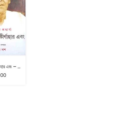
সুনীতিবাবুর কীর্ণাহার এবং – সংকলন ও সম্পাদনা নির্মল দাশ
.00