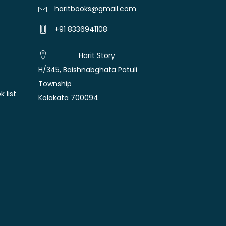
haritbooks@gmail.com
+91 8336941108
Harit Story
H/345, Baishnabghata Patuli
Township
 list
Kolakata 700094