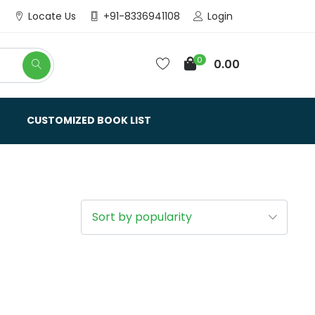
Login
Locate Us
+91-8336941108
0
0.00
CUSTOMIZED BOOK LIST