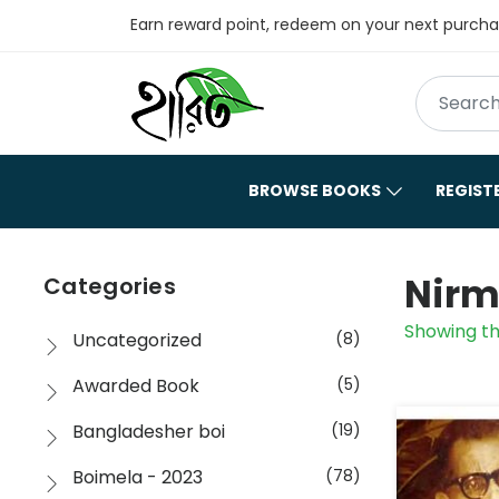
Earn reward point, redeem on your next purch
BROWSE BOOKS
REGIST
Nirm
Categories
Showing th
Uncategorized
(8)
Awarded Book
(5)
Bangladesher boi
(19)
Boimela - 2023
(78)