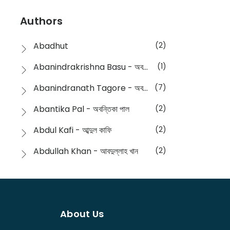
Devotional
(1)
Ampatajampata - আমপাতা জামপাতা
(11)
Authors
Dictionary
(8)
Anik- অনীক
(5)
Abadhut
(2)
English
(133)
Anusha - অনুষা
(17)
Abanindrakrishna Basu - অবনীন্দ্রকৃষ্ণ বসু
(1)
Essay
(241)
Anushongik - আনুষঙ্গিক
(11)
Abanindranath Tagore - অবনীন্দ্রনাথ ঠাকুর
(7)
Featured Products
(23)
Anustup - অনুষ্টুপ প্রকাশনী
(88)
Abantika Pal - অবন্তিকা পাল
(2)
Fiction
(1421)
Apanpath - আপন পাঠ
(3)
Abdul Kafi - আব্দুল কাফি
(2)
Freedom Sale -2023
(19)
Aronno Publishers - অরণ্য পাবলিশার্স
(1)
Abdullah Khan - আবদুল্লাহ খান
(2)
Freedom Sale -2024
(15)
Ashadeep - আশাদীপ
(44)
Abdur Rahim Gaji - আব্দুর রহিম গাজী
(1)
General
(11)
Bahuswar Prokashoni - বহুস্বর প্রকাশনী
(51)
Abdush Shakur - আব্দুশ শাকুর
(1)
Intellectual History
(2)
Bandhabnagar | বান্ধবনগর
(6)
About Us
Abhas Roy Chowdhury - আভাস রায়চৌধুরি
(1)
Interview
(5)
Bangiya Sahitya Samsad
(61)