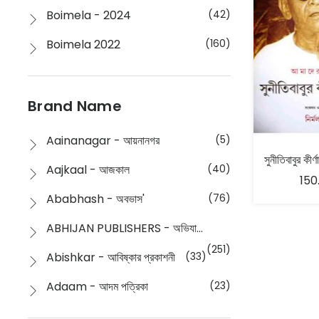
Boimela - 2024
(42)
Boimela 2022
(160)
Boimela 2025
(72)
Boimela 2026
(48)
Brand Name
Buddhism
(2)
Aainanagar - আয়নানগর
(5)
Children
(50)
Aajkaal - আজকাল
(40)
150
Children's & Young Adult
(176)
Ababhash - অবভাস'
(76)
Classic
(20)
ABHIJAN PUBLISHERS - অভিযান পাবলিশার্স
Collections
(670)
(251)
Abishkar - আবিষ্কার প্রকাশনী
(33)
Comics
(8)
Adaam - আদম পত্রিকা
(23)
Detective
(4)
Aksharbritwa Prakashan - অক্ষরবৃত্ত প্রকাশনা
(40)