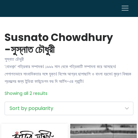
0
Susnato Chowdhury
-সুস্নাত চৌধুরী
সুস্নাত চৌধুরী
‘বোধশব্দ’ পত্রিকার সম্পাদক। ১৯৯৯ সাল থেকে পত্রিকাটি সম্পাদনা করে আসছেন।
পেশাগতভাবে সাংবাদিকতার সঙ্গে যুক্ত। বিশেষ আগ্রহ ছাপাছাপি ও বাংলা হরফে। মুদ্রণ বিষয়ক
প্রকল্পের জন্য ইন্ডিয়া ফাউন্ডেশন ফর দি আর্টস-এর গ্রান্টি।
Showing all 2 results