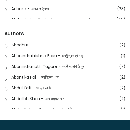
Comics
(8)
Adaam - আদম পত্রিকা
(23)
Detective
(4)
Aksharbritwa Prakashan - অক্ষরবৃত্ত প্রকাশনা
(40)
Devotional
(1)
Ampatajampata - আমপাতা জামপাতা
(11)
Authors
Dictionary
(8)
Anik- অনীক
(5)
Abadhut
(2)
English
(133)
Anusha - অনুষা
(17)
Abanindrakrishna Basu - অবনীন্দ্রকৃষ্ণ বসু
(1)
Essay
(241)
Anushongik - আনুষঙ্গিক
(11)
Abanindranath Tagore - অবনীন্দ্রনাথ ঠাকুর
(7)
Featured Products
(22)
Anustup - অনুষ্টুপ প্রকাশনী
(88)
Abantika Pal - অবন্তিকা পাল
(2)
Fiction
(1421)
Apanpath - আপন পাঠ
(3)
Abdul Kafi - আব্দুল কাফি
(2)
Freedom Sale -2023
(19)
Aronno Publishers - অরণ্য পাবলিশার্স
(1)
Abdullah Khan - আবদুল্লাহ খান
(2)
Freedom Sale -2024
(15)
Ashadeep - আশাদীপ
(44)
Abdur Rahim Gaji - আব্দুর রহিম গাজী
(1)
General
(11)
Bahuswar Prokashoni - বহুস্বর প্রকাশনী
(51)
Abdush Shakur - আব্দুশ শাকুর
(1)
Intellectual History
(2)
Bandhabnagar | বান্ধবনগর
(6)