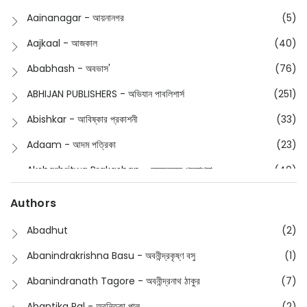
Buddhism
(2)
Aainanagar - আয়নানগর
(5)
Children
(50)
Aajkaal - আজকাল
(40)
Children's & Young Adult
(176)
Ababhash - অবভাস'
(76)
Classic
(20)
ABHIJAN PUBLISHERS - অভিযান পাবলিশার্স
(251)
Collections
(670)
Abishkar - আবিষ্কার প্রকাশনী
(33)
Comics
(8)
Adaam - আদম পত্রিকা
(23)
Detective
(4)
Aksharbritwa Prakashan - অক্ষরবৃত্ত প্রকাশনা
(40)
Devotional
(1)
Ampatajampata - আমপাতা জামপাতা
(11)
Authors
Dictionary
(8)
Anik- অনীক
(5)
Abadhut
(2)
English
(133)
Anusha - অনুষা
(17)
Abanindrakrishna Basu - অবনীন্দ্রকৃষ্ণ বসু
(1)
Essay
(241)
Anushongik - আনুষঙ্গিক
(11)
Abanindranath Tagore - অবনীন্দ্রনাথ ঠাকুর
(7)
Featured Products
(22)
Anustup - অনুষ্টুপ প্রকাশনী
(88)
Abantika Pal - অবন্তিকা পাল
(2)