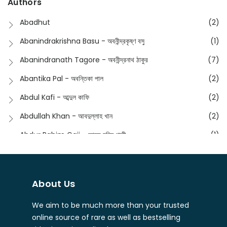
Authors
Dictionary
(8)
Anik- অনীক
(5)
Abadhut
(2)
English
(133)
Anusha - অনুষা
(17)
Abanindrakrishna Basu - অবনীন্দ্রকৃষ্ণ বসু
(1)
Essay
(241)
Anushongik - আনুষঙ্গিক
(11)
Abanindranath Tagore - অবনীন্দ্রনাথ ঠাকুর
(7)
Featured Products
(22)
Anustup - অনুষ্টুপ প্রকাশনী
(88)
Abantika Pal - অবন্তিকা পাল
(2)
Fiction
(1421)
Apanpath - আপন পাঠ
(3)
Abdul Kafi - আব্দুল কাফি
(2)
Freedom Sale -2023
(19)
Aronno Publishers - অরণ্য পাবলিশার্স
(1)
Abdullah Khan - আবদুল্লাহ খান
(2)
Freedom Sale -2024
(15)
Ashadeep - আশাদীপ
(44)
Abdur Rahim Gaji - আব্দুর রহিম গাজী
(1)
General
(11)
Bahuswar Prokashoni - বহুস্বর প্রকাশনী
(51)
Abdush Shakur - আব্দুশ শাকুর
(1)
Intellectual History
(2)
Bandhabnagar | বান্ধবনগর
(6)
Abhas Roy Chowdhury - আভাস রায়চৌধুরি
(1)
Interview
(5)
About Us
Bangiya Sahitya Samsad
(61)
Abhibrata Chakraborty - অভিব্রত চক্রবর্তী
(1)
Ishwar Chandra Vidyasagar
(4)
Banishilpa - বাণীশিল্প
(28)
We aim to be much more than your trusted
Abhijit Chakrabarti - অভিজিৎ চক্রবর্তী
(2)
Journal
(6)
online source of rare as well as bestselling
Beyond Horizon Publication
(17)