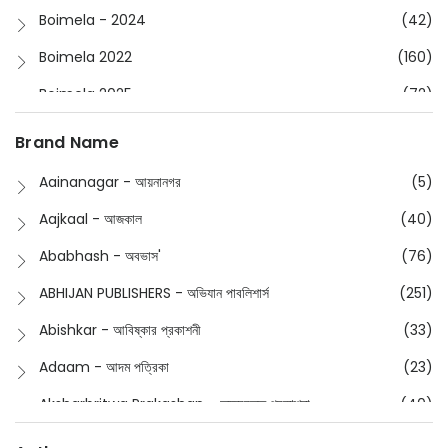
Boimela - 2024
(42)
Boimela 2022
(160)
Boimela 2025
(72)
Boimela 2026
(48)
Brand Name
Buddhism
(2)
Aainanagar - আয়নানগর
(5)
Children
(50)
Aajkaal - আজকাল
(40)
Children's & Young Adult
(176)
Ababhash - অবভাস'
(76)
Classic
(20)
ABHIJAN PUBLISHERS - অভিযান পাবলিশার্স
(251)
Collections
(670)
Abishkar - আবিষ্কার প্রকাশনী
(33)
Comics
(8)
Adaam - আদম পত্রিকা
(23)
Detective
(4)
Aksharbritwa Prakashan - অক্ষরবৃত্ত প্রকাশনা
(40)
Devotional
(1)
Ampatajampata - আমপাতা জামপাতা
(11)