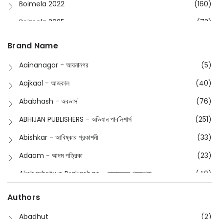
Boimela 2022
(160)
Boimela 2025
(72)
Boimela 2026
(48)
Brand Name
Buddhism
(2)
Aainanagar - আয়নানগর
(5)
Children
(50)
Aajkaal - আজকাল
(40)
Children's & Young Adult
(176)
Ababhash - অবভাস'
(76)
Classic
(20)
ABHIJAN PUBLISHERS - অভিযান পাবলিশার্স
(251)
Collections
(670)
Abishkar - আবিষ্কার প্রকাশনী
(33)
Comics
(8)
Adaam - আদম পত্রিকা
(23)
Detective
(4)
Aksharbritwa Prakashan - অক্ষরবৃত্ত প্রকাশনা
(40)
Devotional
(1)
Ampatajampata - আমপাতা জামপাতা
(11)
Authors
Dictionary
(8)
Anik- অনীক
(5)
Abadhut
(2)