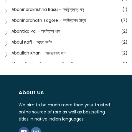
English
(133)
Anusha - অনুষা
(17)
Abanindrakrishna Basu - অবনীন্দ্রকৃষ্ণ বসু
(1)
Essay
(241)
Anushongik - আনুষঙ্গিক
(11)
Abanindranath Tagore - অবনীন্দ্রনাথ ঠাকুর
(7)
Featured Products
(22)
Anustup - অনুষ্টুপ প্রকাশনী
(88)
Abantika Pal - অবন্তিকা পাল
(2)
Fiction
(1421)
Apanpath - আপন পাঠ
(3)
Abdul Kafi - আব্দুল কাফি
(2)
Freedom Sale -2023
(19)
Aronno Publishers - অরণ্য পাবলিশার্স
(1)
Abdullah Khan - আবদুল্লাহ খান
(2)
Freedom Sale -2024
(15)
Ashadeep - আশাদীপ
(44)
Abdur Rahim Gaji - আব্দুর রহিম গাজী
(1)
General
(11)
Bahuswar Prokashoni - বহুস্বর প্রকাশনী
(51)
Abdush Shakur - আব্দুশ শাকুর
(1)
Intellectual History
(2)
Bandhabnagar | বান্ধবনগর
(6)
Abhas Roy Chowdhury - আভাস রায়চৌধুরি
(1)
Interview
(5)
About Us
Bangiya Sahitya Samsad
(61)
Abhibrata Chakraborty - অভিব্রত চক্রবর্তী
(1)
Ishwar Chandra Vidyasagar
(4)
Banishilpa - বাণীশিল্প
(28)
We aim to be much more than your trusted
Abhijit Chakrabarti - অভিজিৎ চক্রবর্তী
(2)
Journal
(6)
online source of rare as well as bestselling
Beyond Horizon Publication
(17)
Abhijit Chakrabarty
(1)
titles in native Indian languages.
Journalism
(5)
Bhalo Boi - ভালো বই
(4)
Abhijit Chakraborty - অভিজিৎ চক্রবর্তী
(3)