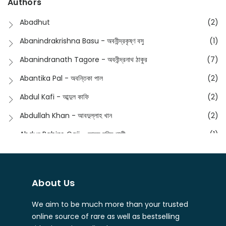
Authors
Dictionary
(8)
Anik- অনীক
(5)
Abadhut
(2)
English
(133)
Anusha - অনুষা
(17)
Abanindrakrishna Basu - অবনীন্দ্রকৃষ্ণ বসু
(1)
Essay
(241)
Anushongik - আনুষঙ্গিক
(11)
Abanindranath Tagore - অবনীন্দ্রনাথ ঠাকুর
(7)
Featured Products
(22)
Anustup - অনুষ্টুপ প্রকাশনী
(88)
Abantika Pal - অবন্তিকা পাল
(2)
Fiction
(1421)
Apanpath - আপন পাঠ
(3)
Abdul Kafi - আব্দুল কাফি
(2)
Freedom Sale -2023
(19)
Aronno Publishers - অরণ্য পাবলিশার্স
(1)
Abdullah Khan - আবদুল্লাহ খান
(2)
Freedom Sale -2024
(15)
Ashadeep - আশাদীপ
(44)
Abdur Rahim Gaji - আব্দুর রহিম গাজী
(1)
General
(11)
Bahuswar Prokashoni - বহুস্বর প্রকাশনী
(51)
Abdush Shakur - আব্দুশ শাকুর
(1)
Intellectual History
(2)
Bandhabnagar | বান্ধবনগর
(6)
Abhas Roy Chowdhury - আভাস রায়চৌধুরি
(1)
Interview
(5)
About Us
Bangiya Sahitya Samsad
(61)
Abhibrata Chakraborty - অভিব্রত চক্রবর্তী
(1)
Ishwar Chandra Vidyasagar
(4)
Banishilpa - বাণীশিল্প
(28)
We aim to be much more than your trusted
Abhijit Chakrabarti - অভিজিৎ চক্রবর্তী
(2)
Journal
(6)
online source of rare as well as bestselling
Beyond Horizon Publication
(17)