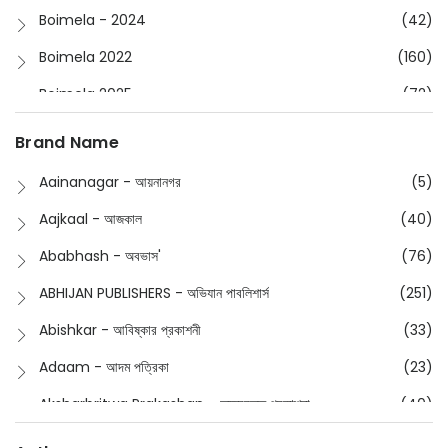
Boimela - 2024
(42)
Boimela 2022
(160)
Boimela 2025
(72)
Boimela 2026
(48)
Brand Name
Buddhism
(2)
Aainanagar - আয়নানগর
(5)
Children
(50)
Aajkaal - আজকাল
(40)
Children's & Young Adult
(176)
Ababhash - অবভাস'
(76)
Classic
(20)
ABHIJAN PUBLISHERS - অভিযান পাবলিশার্স
(251)
Collections
(670)
Abishkar - আবিষ্কার প্রকাশনী
(33)
Comics
(8)
Adaam - আদম পত্রিকা
(23)
Detective
(4)
Aksharbritwa Prakashan - অক্ষরবৃত্ত প্রকাশনা
(40)
Devotional
(1)
Ampatajampata - আমপাতা জামপাতা
(11)