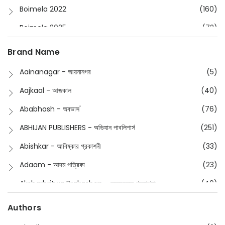
Boimela 2022
(160)
Boimela 2025
(72)
Boimela 2026
(48)
Brand Name
Buddhism
(2)
Aainanagar - আয়নানগর
(5)
Children
(50)
Aajkaal - আজকাল
(40)
Children's & Young Adult
(176)
Ababhash - অবভাস'
(76)
Classic
(20)
ABHIJAN PUBLISHERS - অভিযান পাবলিশার্স
(251)
Collections
(670)
Abishkar - আবিষ্কার প্রকাশনী
(33)
Comics
(8)
Adaam - আদম পত্রিকা
(23)
Detective
(4)
Aksharbritwa Prakashan - অক্ষরবৃত্ত প্রকাশনা
(40)
Devotional
(1)
Ampatajampata - আমপাতা জামপাতা
(11)
Authors
Dictionary
(8)
Anik- অনীক
(5)