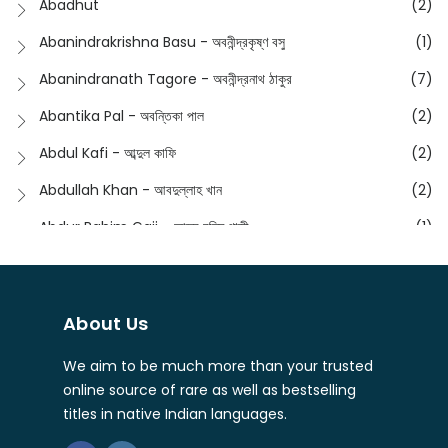
Abadhut
(2)
English
(133)
Anusha - অনুষা
(17)
Abanindrakrishna Basu - অবনীন্দ্রকৃষ্ণ বসু
(1)
Essay
(241)
Anushongik - আনুষঙ্গিক
(11)
Abanindranath Tagore - অবনীন্দ্রনাথ ঠাকুর
(7)
Featured Products
(23)
Anustup - অনুষ্টুপ প্রকাশনী
(88)
Abantika Pal - অবন্তিকা পাল
(2)
Fiction
(1421)
Apanpath - আপন পাঠ
(3)
Abdul Kafi - আব্দুল কাফি
(2)
Freedom Sale -2023
(19)
Aronno Publishers - অরণ্য পাবলিশার্স
(1)
Abdullah Khan - আবদুল্লাহ খান
(2)
Freedom Sale -2024
(15)
Ashadeep - আশাদীপ
(44)
Abdur Rahim Gaji - আব্দুর রহিম গাজী
(1)
General
(11)
Bahuswar Prokashoni - বহুস্বর প্রকাশনী
(51)
Abdush Shakur - আব্দুশ শাকুর
(1)
Intellectual History
(2)
Bandhabnagar | বান্ধবনগর
(6)
Abhas Roy Chowdhury - আভাস রায়চৌধুরি
(1)
Interview
(5)
About Us
Bangiya Sahitya Samsad
(61)
Abhibrata Chakraborty - অভিব্রত চক্রবর্তী
(1)
Ishwar Chandra Vidyasagar
(4)
Banishilpa - বাণীশিল্প
(28)
We aim to be much more than your trusted
Abhijit Chakrabarti - অভিজিৎ চক্রবর্তী
(2)
Journal
(6)
online source of rare as well as bestselling
Beyond Horizon Publication
(17)
Abhijit Chakrabarty
(1)
titles in native Indian languages.
Journalism
(5)
Bhalo Boi - ভালো বই
(4)