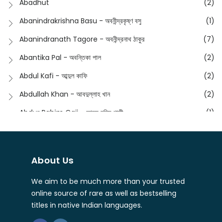
Abadhut
(2)
English
(133)
Anusha - অনুষা
(17)
Abanindrakrishna Basu - অবনীন্দ্রকৃষ্ণ বসু
(1)
Essay
(241)
Anushongik - আনুষঙ্গিক
(11)
Abanindranath Tagore - অবনীন্দ্রনাথ ঠাকুর
(7)
Featured Products
(22)
Anustup - অনুষ্টুপ প্রকাশনী
(88)
Abantika Pal - অবন্তিকা পাল
(2)
Fiction
(1421)
Apanpath - আপন পাঠ
(3)
Abdul Kafi - আব্দুল কাফি
(2)
Freedom Sale -2023
(19)
Aronno Publishers - অরণ্য পাবলিশার্স
(1)
Abdullah Khan - আবদুল্লাহ খান
(2)
Freedom Sale -2024
(15)
Ashadeep - আশাদীপ
(44)
Abdur Rahim Gaji - আব্দুর রহিম গাজী
(1)
General
(11)
Bahuswar Prokashoni - বহুস্বর প্রকাশনী
(51)
Abdush Shakur - আব্দুশ শাকুর
(1)
Intellectual History
(2)
Bandhabnagar | বান্ধবনগর
(6)
Abhas Roy Chowdhury - আভাস রায়চৌধুরি
(1)
Interview
(5)
About Us
Bangiya Sahitya Samsad
(61)
Abhibrata Chakraborty - অভিব্রত চক্রবর্তী
(1)
Ishwar Chandra Vidyasagar
(4)
Banishilpa - বাণীশিল্প
(28)
We aim to be much more than your trusted
Abhijit Chakrabarti - অভিজিৎ চক্রবর্তী
(2)
Journal
(6)
online source of rare as well as bestselling
Beyond Horizon Publication
(17)
Abhijit Chakrabarty
(1)
titles in native Indian languages.
Journalism
(5)
Bhalo Boi - ভালো বই
(4)