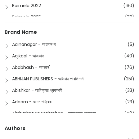
Boimela 2022
(160)
Boimela 2025
(72)
Boimela 2026
(48)
Brand Name
Buddhism
(2)
Aainanagar - আয়নানগর
(5)
Children
(50)
Aajkaal - আজকাল
(40)
Children's & Young Adult
(176)
Ababhash - অবভাস'
(76)
Classic
(20)
ABHIJAN PUBLISHERS - অভিযান পাবলিশার্স
(251)
Collections
(670)
Abishkar - আবিষ্কার প্রকাশনী
(33)
Comics
(8)
Adaam - আদম পত্রিকা
(23)
Detective
(4)
Aksharbritwa Prakashan - অক্ষরবৃত্ত প্রকাশনা
(40)
Devotional
(1)
Ampatajampata - আমপাতা জামপাতা
(11)
Authors
Dictionary
(8)
Anik- অনীক
(5)