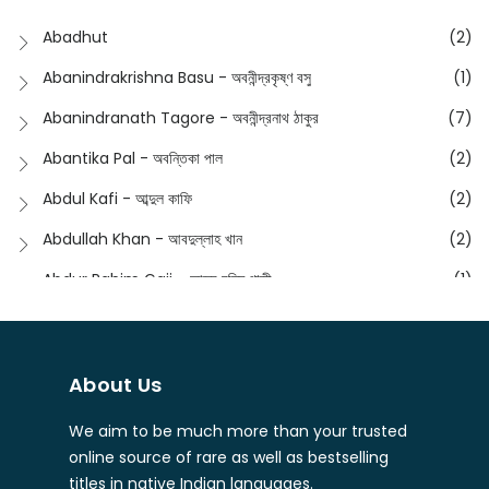
Dictionary
(8)
Anik- অনীক
(5)
Abadhut
(2)
English
(133)
Anusha - অনুষা
(17)
Abanindrakrishna Basu - অবনীন্দ্রকৃষ্ণ বসু
(1)
Essay
(241)
Anushongik - আনুষঙ্গিক
(11)
Abanindranath Tagore - অবনীন্দ্রনাথ ঠাকুর
(7)
Featured Products
(22)
Anustup - অনুষ্টুপ প্রকাশনী
(88)
Abantika Pal - অবন্তিকা পাল
(2)
Fiction
(1421)
Apanpath - আপন পাঠ
(3)
Abdul Kafi - আব্দুল কাফি
(2)
Freedom Sale -2023
(19)
Aronno Publishers - অরণ্য পাবলিশার্স
(1)
Abdullah Khan - আবদুল্লাহ খান
(2)
Freedom Sale -2024
(15)
Ashadeep - আশাদীপ
(44)
Abdur Rahim Gaji - আব্দুর রহিম গাজী
(1)
General
(11)
Bahuswar Prokashoni - বহুস্বর প্রকাশনী
(51)
Abdush Shakur - আব্দুশ শাকুর
(1)
Intellectual History
(2)
Bandhabnagar | বান্ধবনগর
(6)
Abhas Roy Chowdhury - আভাস রায়চৌধুরি
(1)
Interview
(5)
About Us
Bangiya Sahitya Samsad
(61)
Abhibrata Chakraborty - অভিব্রত চক্রবর্তী
(1)
Ishwar Chandra Vidyasagar
(4)
Banishilpa - বাণীশিল্প
(28)
We aim to be much more than your trusted
Abhijit Chakrabarti - অভিজিৎ চক্রবর্তী
(2)
Journal
(6)
online source of rare as well as bestselling
Beyond Horizon Publication
(17)
Abhijit Chakrabarty
(1)
titles in native Indian languages.