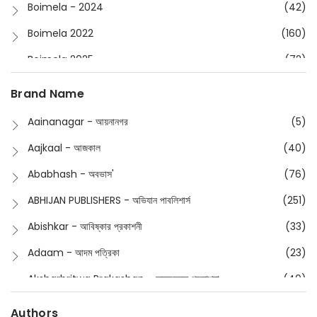
Boimela - 2024
(42)
Boimela 2022
(160)
Boimela 2025
(72)
Boimela 2026
(48)
Brand Name
Buddhism
(2)
Aainanagar - আয়নানগর
(5)
Children
(50)
Aajkaal - আজকাল
(40)
Children's & Young Adult
(176)
Ababhash - অবভাস'
(76)
Classic
(20)
ABHIJAN PUBLISHERS - অভিযান পাবলিশার্স
(251)
Collections
(670)
Abishkar - আবিষ্কার প্রকাশনী
(33)
Comics
(8)
Adaam - আদম পত্রিকা
(23)
Detective
(4)
Aksharbritwa Prakashan - অক্ষরবৃত্ত প্রকাশনা
(40)
Devotional
(1)
Ampatajampata - আমপাতা জামপাতা
(11)
Authors