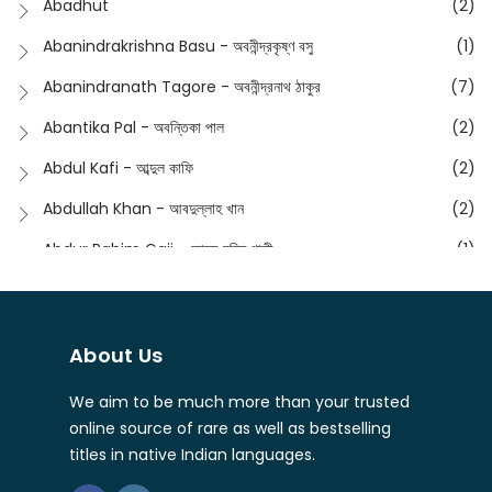
Abadhut
(2)
English
(133)
Anusha - অনুষা
(17)
Abanindrakrishna Basu - অবনীন্দ্রকৃষ্ণ বসু
(1)
Essay
(241)
Anushongik - আনুষঙ্গিক
(11)
Abanindranath Tagore - অবনীন্দ্রনাথ ঠাকুর
(7)
Featured Products
(22)
Anustup - অনুষ্টুপ প্রকাশনী
(88)
Abantika Pal - অবন্তিকা পাল
(2)
Fiction
(1421)
Apanpath - আপন পাঠ
(3)
Abdul Kafi - আব্দুল কাফি
(2)
Freedom Sale -2023
(19)
Aronno Publishers - অরণ্য পাবলিশার্স
(1)
Abdullah Khan - আবদুল্লাহ খান
(2)
Freedom Sale -2024
(15)
Ashadeep - আশাদীপ
(44)
Abdur Rahim Gaji - আব্দুর রহিম গাজী
(1)
General
(11)
Bahuswar Prokashoni - বহুস্বর প্রকাশনী
(51)
Abdush Shakur - আব্দুশ শাকুর
(1)
Intellectual History
(2)
Bandhabnagar | বান্ধবনগর
(6)
Abhas Roy Chowdhury - আভাস রায়চৌধুরি
(1)
Interview
(5)
About Us
Bangiya Sahitya Samsad
(61)
Abhibrata Chakraborty - অভিব্রত চক্রবর্তী
(1)
Ishwar Chandra Vidyasagar
(4)
Banishilpa - বাণীশিল্প
(28)
We aim to be much more than your trusted
Abhijit Chakrabarti - অভিজিৎ চক্রবর্তী
(2)
Journal
(6)
online source of rare as well as bestselling
Beyond Horizon Publication
(17)
Abhijit Chakrabarty
(1)
titles in native Indian languages.
Journalism
(5)
Bhalo Boi - ভালো বই
(4)