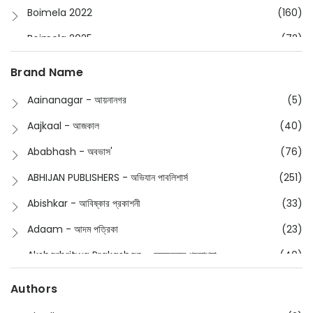
Boimela 2022
(160)
Boimela 2025
(72)
Boimela 2026
(48)
Brand Name
Buddhism
(2)
Aainanagar - আয়নানগর
(5)
Children
(50)
Aajkaal - আজকাল
(40)
Children's & Young Adult
(176)
Ababhash - অবভাস'
(76)
Classic
(20)
ABHIJAN PUBLISHERS - অভিযান পাবলিশার্স
(251)
Collections
(670)
Abishkar - আবিষ্কার প্রকাশনী
(33)
Comics
(8)
Adaam - আদম পত্রিকা
(23)
Detective
(4)
Aksharbritwa Prakashan - অক্ষরবৃত্ত প্রকাশনা
(40)
Devotional
(1)
Ampatajampata - আমপাতা জামপাতা
(11)
Authors
Dictionary
(8)
Anik- অনীক
(5)