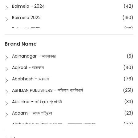
Boimela - 2024
(42)
Boimela 2022
(160)
Boimela 2025
(72)
Boimela 2026
(48)
Brand Name
Buddhism
(2)
Aainanagar - আয়নানগর
(5)
Children
(50)
Aajkaal - আজকাল
(40)
Children's & Young Adult
(176)
Ababhash - অবভাস'
(76)
Classic
(20)
ABHIJAN PUBLISHERS - অভিযান পাবলিশার্স
(251)
Collections
(670)
Abishkar - আবিষ্কার প্রকাশনী
(33)
Comics
(8)
Adaam - আদম পত্রিকা
(23)
Detective
(4)
Aksharbritwa Prakashan - অক্ষরবৃত্ত প্রকাশনা
(40)
Devotional
(1)
Ampatajampata - আমপাতা জামপাতা
(11)