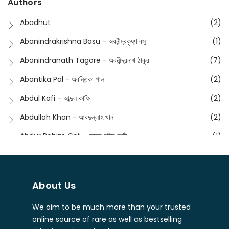
Authors
Dictionary
(8)
Anik- অনীক
(5)
Abadhut
(2)
English
(133)
Anusha - অনুষা
(17)
Abanindrakrishna Basu - অবনীন্দ্রকৃষ্ণ বসু
(1)
Essay
(241)
Anushongik - আনুষঙ্গিক
(11)
Abanindranath Tagore - অবনীন্দ্রনাথ ঠাকুর
(7)
Featured Products
(22)
Anustup - অনুষ্টুপ প্রকাশনী
(88)
Abantika Pal - অবন্তিকা পাল
(2)
Fiction
(1421)
Apanpath - আপন পাঠ
(3)
Abdul Kafi - আব্দুল কাফি
(2)
Freedom Sale -2023
(19)
Aronno Publishers - অরণ্য পাবলিশার্স
(1)
Abdullah Khan - আবদুল্লাহ খান
(2)
Freedom Sale -2024
(15)
Ashadeep - আশাদীপ
(44)
Abdur Rahim Gaji - আব্দুর রহিম গাজী
(1)
General
(11)
Bahuswar Prokashoni - বহুস্বর প্রকাশনী
(51)
Abdush Shakur - আব্দুশ শাকুর
(1)
Intellectual History
(2)
Bandhabnagar | বান্ধবনগর
(6)
Abhas Roy Chowdhury - আভাস রায়চৌধুরি
(1)
Interview
(5)
About Us
Bangiya Sahitya Samsad
(61)
Abhibrata Chakraborty - অভিব্রত চক্রবর্তী
(1)
Ishwar Chandra Vidyasagar
(4)
Banishilpa - বাণীশিল্প
(28)
We aim to be much more than your trusted
Abhijit Chakrabarti - অভিজিৎ চক্রবর্তী
(2)
Journal
(6)
online source of rare as well as bestselling
Beyond Horizon Publication
(17)