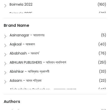
Boimela 2022
(160)
Boimela 2025
(72)
Boimela 2026
(48)
Brand Name
Buddhism
(2)
Aainanagar - আয়নানগর
(5)
Children
(50)
Aajkaal - আজকাল
(40)
Children's & Young Adult
(176)
Ababhash - অবভাস'
(76)
Classic
(20)
ABHIJAN PUBLISHERS - অভিযান পাবলিশার্স
(251)
Collections
(670)
Abishkar - আবিষ্কার প্রকাশনী
(33)
Comics
(8)
Adaam - আদম পত্রিকা
(23)
Detective
(4)
Aksharbritwa Prakashan - অক্ষরবৃত্ত প্রকাশনা
(40)
Devotional
(1)
Ampatajampata - আমপাতা জামপাতা
(11)
Authors
Dictionary
(8)
Anik- অনীক
(5)