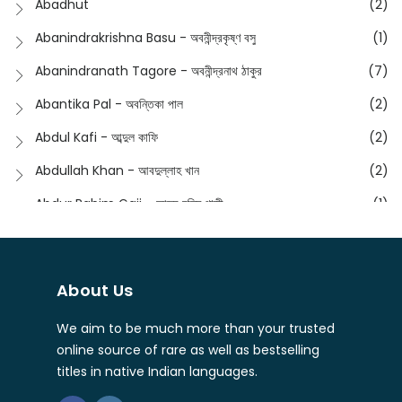
Abadhut
(2)
English
(133)
Anusha - অনুষা
(17)
Abanindrakrishna Basu - অবনীন্দ্রকৃষ্ণ বসু
(1)
Essay
(241)
Anushongik - আনুষঙ্গিক
(11)
Abanindranath Tagore - অবনীন্দ্রনাথ ঠাকুর
(7)
Featured Products
(22)
Anustup - অনুষ্টুপ প্রকাশনী
(88)
Abantika Pal - অবন্তিকা পাল
(2)
Fiction
(1421)
Apanpath - আপন পাঠ
(3)
Abdul Kafi - আব্দুল কাফি
(2)
Freedom Sale -2023
(19)
Aronno Publishers - অরণ্য পাবলিশার্স
(1)
Abdullah Khan - আবদুল্লাহ খান
(2)
Freedom Sale -2024
(15)
Ashadeep - আশাদীপ
(44)
Abdur Rahim Gaji - আব্দুর রহিম গাজী
(1)
General
(11)
Bahuswar Prokashoni - বহুস্বর প্রকাশনী
(51)
Abdush Shakur - আব্দুশ শাকুর
(1)
Intellectual History
(2)
Bandhabnagar | বান্ধবনগর
(6)
Abhas Roy Chowdhury - আভাস রায়চৌধুরি
(1)
Interview
(5)
About Us
Bangiya Sahitya Samsad
(61)
Abhibrata Chakraborty - অভিব্রত চক্রবর্তী
(1)
Ishwar Chandra Vidyasagar
(4)
Banishilpa - বাণীশিল্প
(28)
We aim to be much more than your trusted
Abhijit Chakrabarti - অভিজিৎ চক্রবর্তী
(2)
Journal
(6)
online source of rare as well as bestselling
Beyond Horizon Publication
(17)
Abhijit Chakrabarty
(1)
titles in native Indian languages.
Journalism
(5)
Bhalo Boi - ভালো বই
(4)