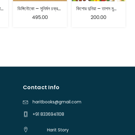
ডবল টেনিদা – নারায়ণ গঙ্গোপাধ্যায়
ডিঙ্গিনৌকো – সুনির্মল চক্রবর্তী
কিশোর দুনিয়া – তাপস মুখোপাধ্যায়
495.00
200.00
Contact Info
haritbooks@gmail.com
+91 8336941108
Harit Story