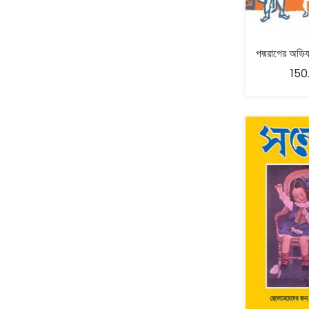
Bijnapan Parba - বিজ্ঞাপন পর্ব
Abhik Bhattacharya - অভীক ভট্টাচার্য
(1)
Mathematics
(2)
Birdwing - বার্ড উইং
(14)
Abhirup Mukhopadhyay– অভিরূপ মুখোপাধ্যায়
(1)
Memoir
(61)
Blackletters
(1)
ABHISEK CHATTOPADHYAY- অভিষেক চট্টোপাধ্যায়
(2)
150
Mountaineering
(1)
BlackPaper Publications
(1)
Abhisek Sarkar - অভিষেক সরকার
(1)
New Arrival
(24)
Bodhshabdo - বোধশব্দ
(30)
Abhra Bose - অভ্র বোস
(2)
Non fiction
(2)
Boibhashik Prokashoni - বৈভাষিক প্রকাশনী
(1)
Abhra Chakrabarty
(1)
Non- Fiction
(1)
Boichitra - বৈ-চিত্র
(26)
Abhra Ghosh - অভ্র ঘোষ
(5)
Non-fiction
(2140)
Boipattor- বইপত্তর
(64)
Abir Chattapadhyay - আবির চট্টোপাধ্যায়
(1)
On Sale
(3)
Bookpost Publication
(13)
Abir Gupta - আবীর গুপ্ত
(1)
Patrika
(18)
Brainfever - ব্রেনফিভার
(4)
Abon Basu - অবন বসু
(1)
Philosophy
(13)
C Books - দি সী বুক এজেন্সি
(38)
Abu Raihan - আবু রায়হান
(1)
Poetry
(393)