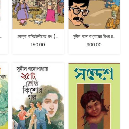
ার ভোরবেলা – জীবানন্দ চট্টোপাধ্যায়
মোল্লা নাসিরউদ্দীনের গল্প (প্রথম খণ্ড) – সুযোগ বন্দ্যোপাধ্যায়
সুনীল গঙ্গোপাধ্যায়ের মিশর রহস্য
150.00
300.00