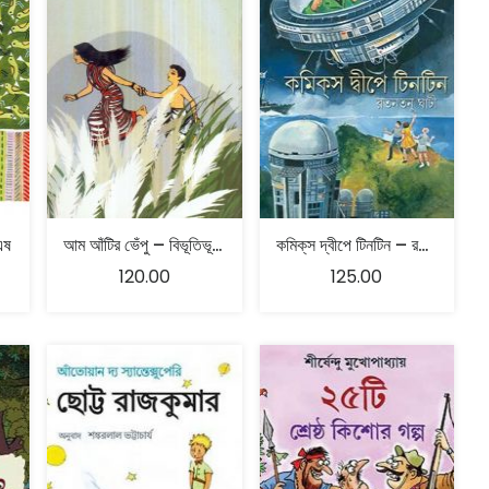
এষ
আম আঁটির ভেঁপু – বিভূতিভূষণ বন্দ্যোপাধ্যায়
কমিক্‌স দ্বীপে টিনটিন – রতনতনু ঘাটী
120.00
125.00