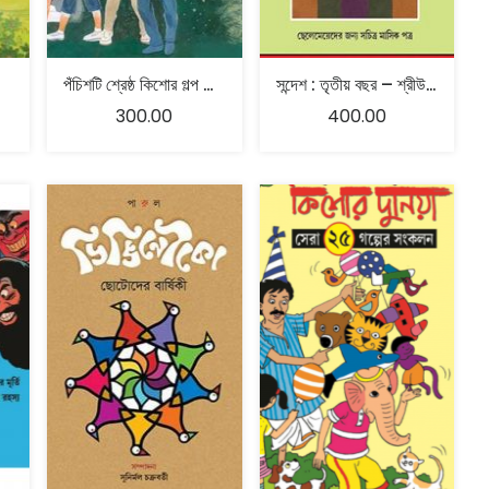
পঁচিশটি শ্রেষ্ঠ কিশোর গল্প – সুনীল গঙ্গোপাধ্যায়
সন্দেশ : তৃতীয় বছর – শ্রীউপেন্দ্রকিশোর রায়চৌধুরী ও শ্রীসুকুমার রায়
300.00
400.00