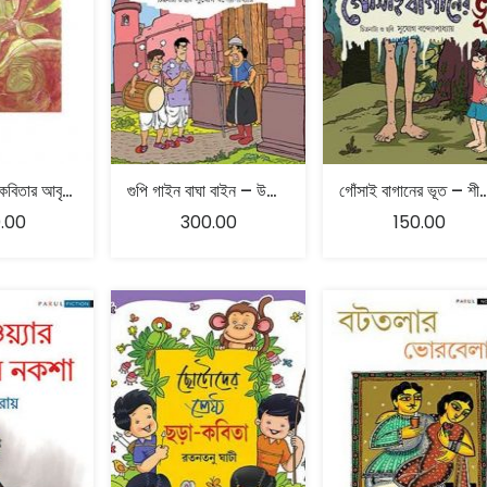
আবৃতির কবিতা কবিতার আবৃতি – মেঘ বসু
গুপি গাইন বাঘা বাইন – উপেন্দ্রকিশোর রায়চৌধুরী
গোঁসাই বাগানের ভূত – শীর্ষেন্দু
.00
300.00
150.00