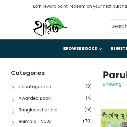
Earn reward point, redeem on your next purch
BROWSE BOOKS
REGIST
Parul
Categories
Showing 1–
Uncategorized
(8)
Awarded Book
(5)
Bangladesher boi
(19)
Boimela - 2023
(78)