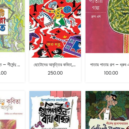
পঁচিশটি সেরা ভূত – শীর্ষেন্দু মুখোপাধ্যায়
ছোটোদের আবৃত্তির কবিতা, কবিতার আবৃত্তি – মেঘ বসু
পাতায় পাতায় গল্প – ধ্রুব 
.00
250.00
100.00