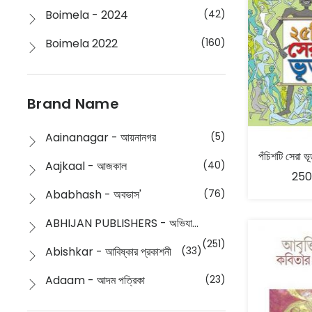
Boimela - 2024
(42)
Boimela 2022
(160)
Boimela 2025
(72)
Boimela 2026
(48)
Brand Name
Buddhism
(2)
Aainanagar - আয়নানগর
(5)
Children
(50)
Aajkaal - আজকাল
(40)
250
Children's & Young Adult
(176)
Ababhash - অবভাস'
(76)
Classic
(20)
ABHIJAN PUBLISHERS - অভিযান পাবলিশার্স
Collections
(670)
(251)
Abishkar - আবিষ্কার প্রকাশনী
(33)
Comics
(8)
Adaam - আদম পত্রিকা
(23)
Detective
(4)
Aksharbritwa Prakashan - অক্ষরবৃত্ত প্রকাশনা
(40)