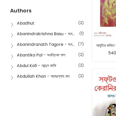
Devotional
(1)
Ampatajampata - আমপাতা জামপাতা
(11)
Authors
Dictionary
(8)
Anik- অনীক
(5)
Abadhut
(2)
English
(133)
Anusha - অনুষা
(17)
Abanindrakrishna Basu - অবনীন্দ্রকৃষ্ণ বসু
(1)
Essay
(241)
Anushongik - আনুষঙ্গিক
(11)
Abanindranath Tagore - অবনীন্দ্রনাথ ঠাকুর
(7)
Featured Products
(22)
Anustup - অনুষ্টুপ প্রকাশনী
(88)
540
Abantika Pal - অবন্তিকা পাল
(2)
Fiction
(1421)
Apanpath - আপন পাঠ
(3)
Abdul Kafi - আব্দুল কাফি
(2)
Freedom Sale -2023
(19)
Aronno Publishers - অরণ্য পাবলিশার্স
(1)
Abdullah Khan - আবদুল্লাহ খান
(2)
Freedom Sale -2024
(15)
Ashadeep - আশাদীপ
(44)
Abdur Rahim Gaji - আব্দুর রহিম গাজী
(1)
General
(11)
Bahuswar Prokashoni - বহুস্বর প্রকাশনী
(51)
Abdush Shakur - আব্দুশ শাকুর
(1)
Intellectual History
(2)
Bandhabnagar | বান্ধবনগর
(6)
Abhas Roy Chowdhury - আভাস রায়চৌধুরি
(1)
Interview
(5)
Bangiya Sahitya Samsad
(61)