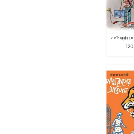
Abhibrata Chakraborty - অভিব্রত চক্রবর্তী
(1)
Ishwar Chandra Vidyasagar
(4)
Banishilpa - বাণীশিল্প
(28)
Abhijit Chakrabarti - অভিজিৎ চক্রবর্তী
(2)
Journal
(6)
Beyond Horizon Publication
(17)
Abhijit Chakrabarty
(1)
Journalism
(5)
Bhalo Boi - ভালো বই
(4)
Abhijit Chakraborty - অভিজিৎ চক্রবর্তী
(3)
Kolkata
(1)
120
Bharati - ভারতী
(3)
Abhijit Chowdhury - অভিজিৎ চৌধুরী
(1)
Letter
(2)
Bharavi Publishers - ভারবি
(3)
Abhijit Das - অভিজিৎ দাস
(1)
Letters & Handnotes
(1)
Bhasha Samsad - ভাষা সংসদ
(85)
Abhijit Dasgupta - অভিজিৎ দাসগুপ্ত
(2)
Literature
(32)
Bhashabandhan- ভাষাবন্ধন
(34)
Abhijit Ghosh
(1)
Little Magazine
(116)
Bhashalipi - ভাষালিপি
(33)
Abhijit Kar Gupta - অভিজিৎ করগুপ্ত
(1)
Loksahitya -লোক-সাহিত্য়
(6)
Bhramanpipashu - ভ্রমণপিপাসু প্রকাশনী
(2)
Abhijit Sen - অভিজিৎ সেন
(2)
Magazine
(44)
Bhumadhyasagar- ভূমধ্যসাগর
(10)
Abhijit Sengupta - অভিজিৎ সেনগুপ্ত
(4)
Mahabhara
(9)
(10)