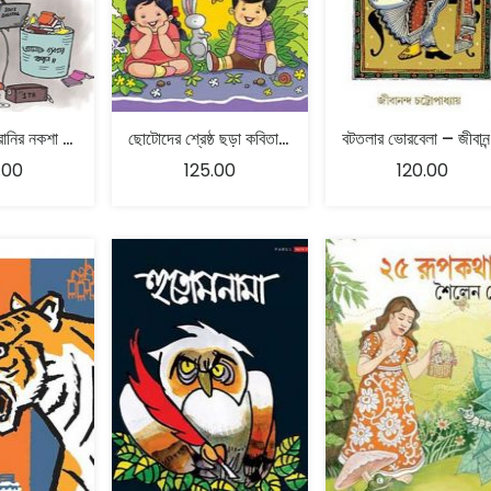
সফটওয়্যার কেরানির নকশা – বাসব রায়
ছোটোদের শ্রেষ্ঠ ছড়া কবিতা – রতনতনু ঘাটী
বটতল
.00
125.00
120.00