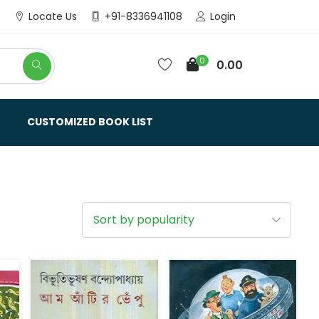
Login
Locate Us
+91-8336941108
0
0.00
CUSTOMIZED BOOK LIST