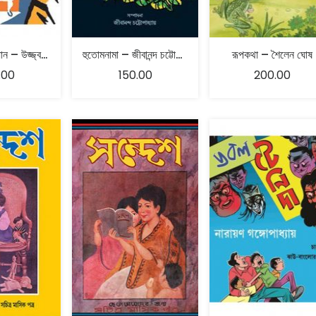
পদ্মরাগের অভিযান – উজ্জ্বল চক্রবর্তী
হুতোমনামা – জীবানন্দ চট্টোপাধ্যায়
রূপকথা – শৈলেন ঘোষ
.00
150.00
200.00