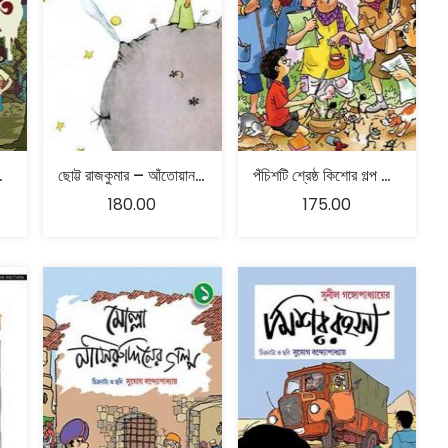
 মুখোপাধ্যায়
ছোট্ট রাজকুমার – আঁতোয়ান দ্য স্যান্তেক্সুপেরি
পঁচিশটি শ্রেষ্ঠ কিশোর গল্প – শীর্ষেন্দু মুখোপাধ্যায়
180.00
175.00