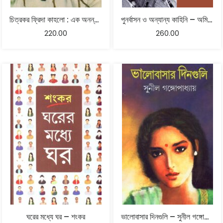
চিত্রকর ফ্রিদা কাহলো : এক অনন্য নারী – অসীম রেজ
পুনর্বাসন ও অন্যান্য কাহিনি – অমিয়া সেন
220.00
260.00
ঘরের মধ্যে ঘর – শংকর
ভালোবাসার দিনগুলি – সুনীল গঙ্গোপাধ্যায়