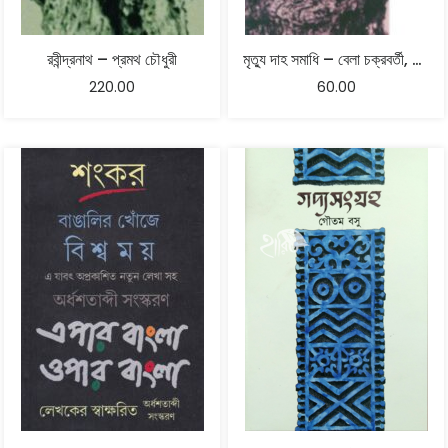
রবীন্দ্রনাথ – প্রমথ চৌধুরী
মৃত্যু দাহ সমাধি – বেলা চক্রবর্তী, ভোলানাথ ভট্টাচার্য
220.00
60.00