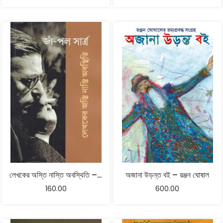
লেখকের অস্তি নাস্তি অবস্থিতি – জাঁ-পল সার্ত্র
অজানা উড়ন্ত বই – রঞ্জন ঘোষাল
160.00
600.00