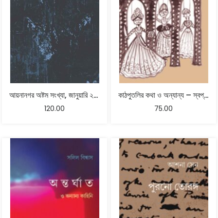
আয়নানগর অষ্টম সংখ্যা, জানুয়ারি ২০২৪
কাঠপুতলির কথা ও অন্যান্য – স্বপ্না সেন
120.00
75.00