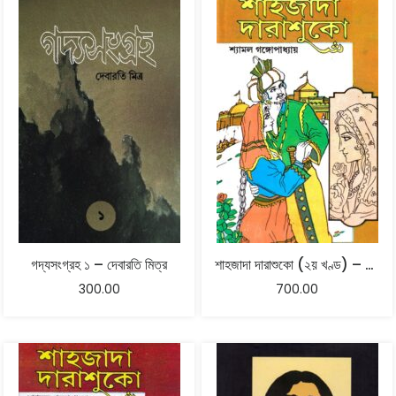
গদ্যসংগ্রহ ১ – দেবারতি মিত্র
শাহজাদা দারাশুকো (২য় খণ্ড) – শ্যামল গঙ্গোপাধ্যায়
300.00
700.00