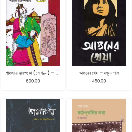
শাহজাদা দারাশুকো (১ম খণ্ড) – শ্যামল গঙ্গোপাধ্যায়
আগুনের খেয়া – মধুময় পাল
600.00
450.00