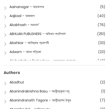
Buddhism
(2)
Aainanagar - আয়নানগর
(5)
Children
(50)
Aajkaal - আজকাল
(40)
Children's & Young Adult
(176)
Ababhash - অবভাস'
(76)
Classic
(20)
ABHIJAN PUBLISHERS - অভিযান পাবলিশার্স
(251)
Collections
(670)
Abishkar - আবিষ্কার প্রকাশনী
(33)
Comics
(8)
Adaam - আদম পত্রিকা
(23)
Detective
(4)
Aksharbritwa Prakashan - অক্ষরবৃত্ত প্রকাশনা
(40)
Devotional
(1)
Ampatajampata - আমপাতা জামপাতা
(11)
Authors
Dictionary
(8)
Anik- অনীক
(5)
Abadhut
(2)
English
(133)
Anusha - অনুষা
(17)
Abanindrakrishna Basu - অবনীন্দ্রকৃষ্ণ বসু
(1)
Essay
(241)
Anushongik - আনুষঙ্গিক
(11)
Abanindranath Tagore - অবনীন্দ্রনাথ ঠাকুর
(7)
Featured Products
(22)
Anustup - অনুষ্টুপ প্রকাশনী
(88)