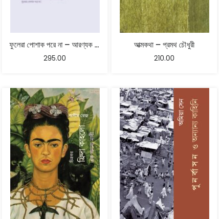
ফুলেরা পোশাক পরে না – আরণ্যক টিটো
আত্মকথা – প্রমথ চৌধুরী
295.00
210.00