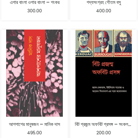
এপার বাংলা ওপার বাংলা – শংকর
গদ্যসংগ্রহ গৌতম বসু
300.00
400.00
আশপাশের মানুষজন – মানিক দাস
বিট প্রজন্ম অফবিট প্রসঙ্গ – সংকলন, সম্পাদনা ও ভাষান্তর : সন্দীপন ভট্টাচার্য
495.00
200.00