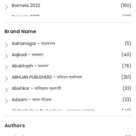
Boimela 2022
(160)
Boimela 2025
(72)
Boimela 2026
(48)
Brand Name
Buddhism
(2)
Aainanagar - আয়নানগর
(5)
Children
(50)
Aajkaal - আজকাল
(40)
Children's & Young Adult
(176)
Ababhash - অবভাস'
(76)
Classic
(20)
ABHIJAN PUBLISHERS - অভিযান পাবলিশার্স
(251)
Collections
(670)
Abishkar - আবিষ্কার প্রকাশনী
(33)
Comics
(8)
Adaam - আদম পত্রিকা
(23)
Detective
(4)
Aksharbritwa Prakashan - অক্ষরবৃত্ত প্রকাশনা
(40)
Devotional
(1)
Ampatajampata - আমপাতা জামপাতা
(11)
Authors
Dictionary
(8)
Anik- অনীক
(5)