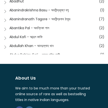
Abadhut
(2)
English
(133)
Anusha - অনুষা
(17)
Abanindrakrishna Basu - অবনীন্দ্রকৃষ্ণ বসু
(1)
Essay
(241)
Anushongik - আনুষঙ্গিক
(11)
Abanindranath Tagore - অবনীন্দ্রনাথ ঠাকুর
(7)
Featured Products
(22)
Anustup - অনুষ্টুপ প্রকাশনী
(88)
Abantika Pal - অবন্তিকা পাল
(2)
Fiction
(1421)
Apanpath - আপন পাঠ
(3)
Abdul Kafi - আব্দুল কাফি
(2)
Freedom Sale -2023
(19)
Aronno Publishers - অরণ্য পাবলিশার্স
(1)
Abdullah Khan - আবদুল্লাহ খান
(2)
Freedom Sale -2024
(15)
Ashadeep - আশাদীপ
(44)
Abdur Rahim Gaji - আব্দুর রহিম গাজী
(1)
General
(11)
Bahuswar Prokashoni - বহুস্বর প্রকাশনী
(51)
Abdush Shakur - আব্দুশ শাকুর
(1)
Intellectual History
(2)
Bandhabnagar | বান্ধবনগর
(6)
Abhas Roy Chowdhury - আভাস রায়চৌধুরি
(1)
Interview
(5)
About Us
Bangiya Sahitya Samsad
(61)
Abhibrata Chakraborty - অভিব্রত চক্রবর্তী
(1)
Ishwar Chandra Vidyasagar
(4)
Banishilpa - বাণীশিল্প
(28)
We aim to be much more than your trusted
Abhijit Chakrabarti - অভিজিৎ চক্রবর্তী
(2)
Journal
(6)
online source of rare as well as bestselling
Beyond Horizon Publication
(17)
Abhijit Chakrabarty
(1)
titles in native Indian languages.
Journalism
(5)
Bhalo Boi - ভালো বই
(4)