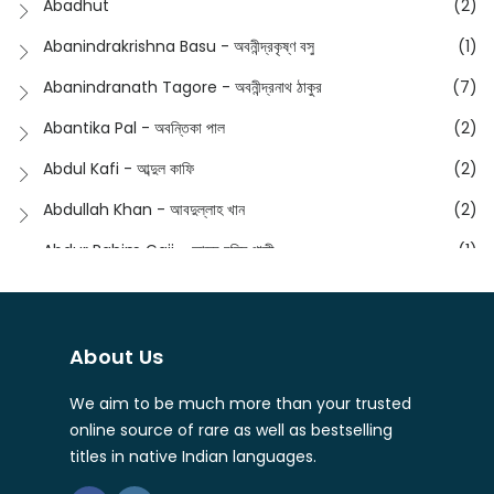
Abadhut
(2)
English
(133)
Anusha - অনুষা
(17)
Abanindrakrishna Basu - অবনীন্দ্রকৃষ্ণ বসু
(1)
Essay
(241)
Anushongik - আনুষঙ্গিক
(11)
Abanindranath Tagore - অবনীন্দ্রনাথ ঠাকুর
(7)
Featured Products
(22)
Anustup - অনুষ্টুপ প্রকাশনী
(88)
Abantika Pal - অবন্তিকা পাল
(2)
Fiction
(1421)
Apanpath - আপন পাঠ
(3)
Abdul Kafi - আব্দুল কাফি
(2)
Freedom Sale -2023
(19)
Aronno Publishers - অরণ্য পাবলিশার্স
(1)
Abdullah Khan - আবদুল্লাহ খান
(2)
Freedom Sale -2024
(15)
Ashadeep - আশাদীপ
(44)
Abdur Rahim Gaji - আব্দুর রহিম গাজী
(1)
General
(11)
Bahuswar Prokashoni - বহুস্বর প্রকাশনী
(51)
Abdush Shakur - আব্দুশ শাকুর
(1)
Intellectual History
(2)
Bandhabnagar | বান্ধবনগর
(6)
Abhas Roy Chowdhury - আভাস রায়চৌধুরি
(1)
Interview
(5)
About Us
Bangiya Sahitya Samsad
(61)
Abhibrata Chakraborty - অভিব্রত চক্রবর্তী
(1)
Ishwar Chandra Vidyasagar
(4)
Banishilpa - বাণীশিল্প
(28)
We aim to be much more than your trusted
Abhijit Chakrabarti - অভিজিৎ চক্রবর্তী
(2)
Journal
(6)
online source of rare as well as bestselling
Beyond Horizon Publication
(17)
Abhijit Chakrabarty
(1)
titles in native Indian languages.
Journalism
(5)
Bhalo Boi - ভালো বই
(4)