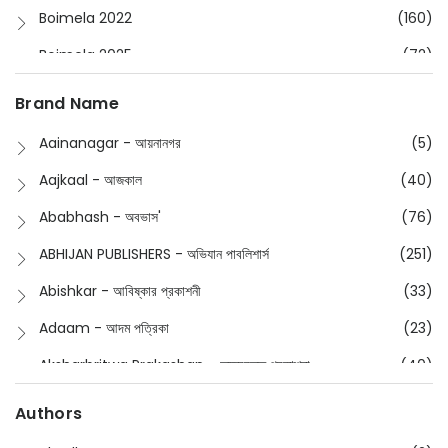
Boimela 2022
(160)
Boimela 2025
(72)
Boimela 2026
(48)
Brand Name
Buddhism
(2)
Aainanagar - আয়নানগর
(5)
Children
(50)
Aajkaal - আজকাল
(40)
Children's & Young Adult
(176)
Ababhash - অবভাস'
(76)
Classic
(20)
ABHIJAN PUBLISHERS - অভিযান পাবলিশার্স
(251)
Collections
(670)
Abishkar - আবিষ্কার প্রকাশনী
(33)
Comics
(8)
Adaam - আদম পত্রিকা
(23)
Detective
(4)
Aksharbritwa Prakashan - অক্ষরবৃত্ত প্রকাশনা
(40)
Devotional
(1)
Ampatajampata - আমপাতা জামপাতা
(11)
Authors
Dictionary
(8)
Anik- অনীক
(5)