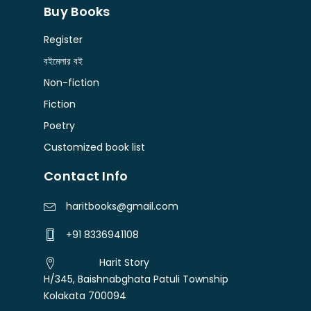
New Arrival
(24)
Buy Books
Bodhshabdo - বোধশব্দ
(30)
Abhra Bose - অভ্র বোস
(2)
Non fiction
(2)
Register
Boibhashik Prokashoni - বৈভাষিক প্রকাশনী
(1)
Abhra Chakrabarty
(1)
Non- Fiction
(1)
বইমেলার বই
Boichitra - বৈ-চিত্র
(26)
Abhra Ghosh - অভ্র ঘোষ
(5)
Non-fiction
Non-fiction
(2141)
Boipattor- বইপত্তর
(64)
Abir Chattapadhyay - আবির চট্টোপাধ্যায়
(1)
Fiction
On Sale
(3)
Bookpost Publication
(13)
Poetry
Abir Gupta - আবীর গুপ্ত
(1)
Patrika
(18)
Brainfever - ব্রেনফিভার
(4)
Customized book list
Abon Basu - অবন বসু
(1)
Philosophy
(13)
C Books - দি সী বুক এজেন্সি
(38)
Contact Info
Abu Raihan - আবু রায়হান
(1)
Poetry
(393)
Chaka
(1)
Abu Siddik - আবু সিদ্দিক
(3)
haritbooks@gmail.com
Political Science
(27)
Chapakhana - ছাপাখানা
(47)
Abul Ahsan Chowdhury - আবুল আহসান চৌধুরী
(8)
+91 8336941108
Politics
(4)
Chhonya - ছোঁয়া
(43)
Abul Bashar - আবুল বাশার
(1)
Prose
Harit Story
(4)
Chirayata Prakashan
(17)
H/345, Baishnabghata Patuli Township
Abul Hasnat - আবুল হাসনাত
(1)
Pujabarsiki
(14)
Kolakata 700094
Chowrongi - চৌরঙ্গী
(9)
Achin Chakraborty - অচিন চক্রবর্তী
(1)