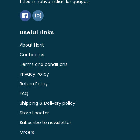
Abhijit Chakrabarty
(1)
titles in native Indian languages.
Journalism
(5)
Bhalo Boi - ভালো বই
(4)
Abhijit Chakraborty - অভিজিৎ চক্রবর্তী
(3)
Kolkata
(1)
Bharati - ভারতী
(3)
Abhijit Chowdhury - অভিজিৎ চৌধুরী
(1)
Letter
(2)
Bharavi Publishers - ভারবি
(3)
Useful Links
Abhijit Das - অভিজিৎ দাস
(1)
Letters & Handnotes
(1)
Bhasha Samsad - ভাষা সংসদ
(85)
About Harit
Abhijit Dasgupta - অভিজিৎ দাসগুপ্ত
(2)
Literature
(32)
Bhashabandhan- ভাষাবন্ধন
(34)
Contact us
Abhijit Ghosh
(1)
Little Magazine
(116)
Terms and conditions
Bhashalipi - ভাষালিপি
(33)
Abhijit Kar Gupta - অভিজিৎ করগুপ্ত
(1)
Loksahitya -লোক-সাহিত্য়
(6)
Privacy Policy
Bhramanpipashu - ভ্রমণপিপাসু প্রকাশনী
(2)
Abhijit Sen - অভিজিৎ সেন
(2)
Return Policy
Magazine
(44)
Bhumadhyasagar- ভূমধ্যসাগর
(10)
Abhijit Sengupta - অভিজিৎ সেনগুপ্ত
FAQ
(4)
Mahabhara
(9)
Bijnapan Parba - বিজ্ঞাপন পর্ব
(10)
Shipping & Delivery policy
Abhik Bhattacharya - অভীক ভট্টাচার্য
(1)
Mathematics
(2)
Birdwing - বার্ড উইং
(14)
Store Locator
Abhirup Mukhopadhyay– অভিরূপ মুখোপাধ্যায়
(1)
Memoir
(61)
Subscribe to newsletter
Blackletters
(1)
ABHISEK CHATTOPADHYAY- অভিষেক চট্টোপাধ্যায়
(2)
Mountaineering
(1)
Orders
BlackPaper Publications
(1)
Abhisek Sarkar - অভিষেক সরকার
(1)