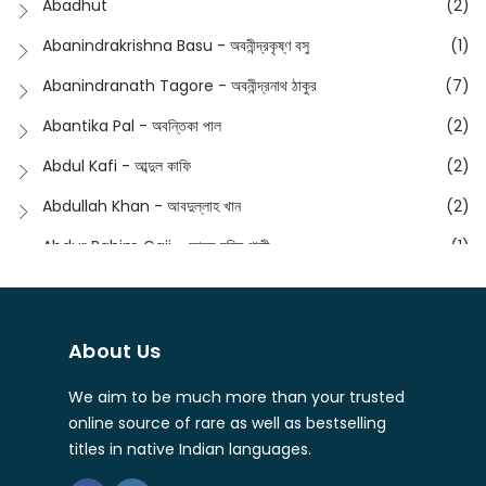
Abadhut
(2)
English
(133)
Anusha - অনুষা
(17)
Abanindrakrishna Basu - অবনীন্দ্রকৃষ্ণ বসু
(1)
Essay
(241)
Anushongik - আনুষঙ্গিক
(11)
Abanindranath Tagore - অবনীন্দ্রনাথ ঠাকুর
(7)
Featured Products
(22)
Anustup - অনুষ্টুপ প্রকাশনী
(88)
Abantika Pal - অবন্তিকা পাল
(2)
Fiction
(1421)
Apanpath - আপন পাঠ
(3)
Abdul Kafi - আব্দুল কাফি
(2)
Freedom Sale -2023
(19)
Aronno Publishers - অরণ্য পাবলিশার্স
(1)
Abdullah Khan - আবদুল্লাহ খান
(2)
Freedom Sale -2024
(15)
Ashadeep - আশাদীপ
(44)
Abdur Rahim Gaji - আব্দুর রহিম গাজী
(1)
General
(11)
Bahuswar Prokashoni - বহুস্বর প্রকাশনী
(51)
Abdush Shakur - আব্দুশ শাকুর
(1)
Intellectual History
(2)
Bandhabnagar | বান্ধবনগর
(6)
Abhas Roy Chowdhury - আভাস রায়চৌধুরি
(1)
Interview
(5)
About Us
Bangiya Sahitya Samsad
(61)
Abhibrata Chakraborty - অভিব্রত চক্রবর্তী
(1)
Ishwar Chandra Vidyasagar
(4)
Banishilpa - বাণীশিল্প
(28)
We aim to be much more than your trusted
Abhijit Chakrabarti - অভিজিৎ চক্রবর্তী
(2)
Journal
(6)
online source of rare as well as bestselling
Beyond Horizon Publication
(17)
Abhijit Chakrabarty
(1)
titles in native Indian languages.
Journalism
(5)
Bhalo Boi - ভালো বই
(4)