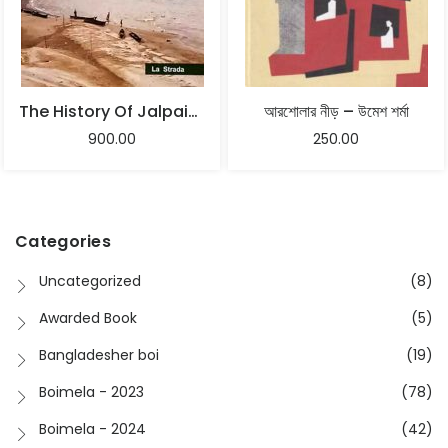
The History Of Jalpaiguri | Umesh Sharma
আরশোলার নীড় – উমেশ শর্মা
900.00
250.00
Categories
Uncategorized
(8)
Awarded Book
(5)
Bangladesher boi
(19)
Boimela - 2023
(78)
Boimela - 2024
(42)