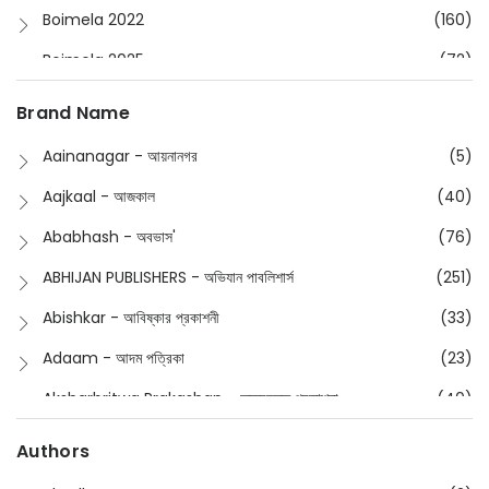
Boimela 2022
(160)
Boimela 2025
(72)
Boimela 2026
(48)
Brand Name
Buddhism
(2)
Aainanagar - আয়নানগর
(5)
Children
(50)
Aajkaal - আজকাল
(40)
Children's & Young Adult
(176)
Ababhash - অবভাস'
(76)
Classic
(20)
ABHIJAN PUBLISHERS - অভিযান পাবলিশার্স
(251)
Collections
(670)
Abishkar - আবিষ্কার প্রকাশনী
(33)
Comics
(8)
Adaam - আদম পত্রিকা
(23)
Detective
(4)
Aksharbritwa Prakashan - অক্ষরবৃত্ত প্রকাশনা
(40)
Devotional
(1)
Ampatajampata - আমপাতা জামপাতা
(11)
Authors
Dictionary
(8)
Anik- অনীক
(5)