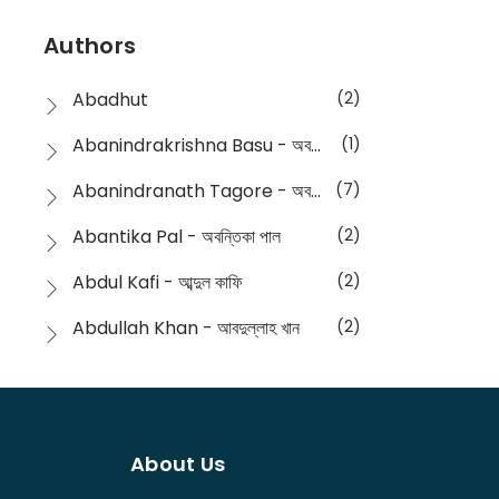
Devotional
(1)
Ampatajampata - আমপাতা জামপাতা
(11)
Authors
Dictionary
(8)
Anik- অনীক
(5)
Abadhut
(2)
English
(133)
Anusha - অনুষা
(17)
Abanindrakrishna Basu - অবনীন্দ্রকৃষ্ণ বসু
(1)
Essay
(241)
Anushongik - আনুষঙ্গিক
(11)
Abanindranath Tagore - অবনীন্দ্রনাথ ঠাকুর
(7)
Featured Products
(22)
Anustup - অনুষ্টুপ প্রকাশনী
(88)
Abantika Pal - অবন্তিকা পাল
(2)
Fiction
(1421)
Apanpath - আপন পাঠ
(3)
Abdul Kafi - আব্দুল কাফি
(2)
Freedom Sale -2023
(19)
Aronno Publishers - অরণ্য পাবলিশার্স
(1)
Abdullah Khan - আবদুল্লাহ খান
(2)
Freedom Sale -2024
(15)
Ashadeep - আশাদীপ
(44)
Abdur Rahim Gaji - আব্দুর রহিম গাজী
(1)
General
(11)
Bahuswar Prokashoni - বহুস্বর প্রকাশনী
(51)
Abdush Shakur - আব্দুশ শাকুর
(1)
Intellectual History
(2)
Bandhabnagar | বান্ধবনগর
(6)
About Us
Abhas Roy Chowdhury - আভাস রায়চৌধুরি
(1)
Interview
(5)
Bangiya Sahitya Samsad
(61)