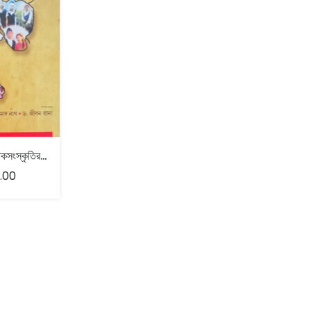
উত্তরবঙ্গের লোকসংস্কৃতির নানা দিগন্ত – সম্পাদনা – প্রমোদ নাথ , ড. জীবন রানা
.00