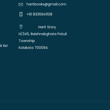
haritbooks@gmail.com
+91 8336941108
Harit Story
H/345, Baishnabghata Patuli
Township
 list
Kolakata 700094