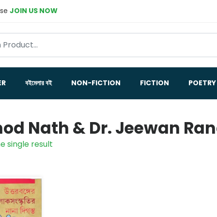
ase
JOIN US NOW
ER
বইমেলার বই
NON-FICTION
FICTION
POETRY
od Nath & Dr. Jeewan Ra
e single result