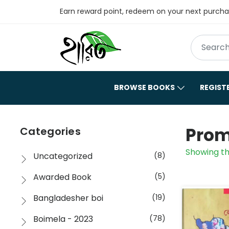
Earn reward point, redeem on your next purch
BROWSE BOOKS
REGIST
Prom
Categories
Showing th
Uncategorized
(8)
Awarded Book
(5)
Bangladesher boi
(19)
Boimela - 2023
(78)