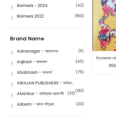
Boimela - 2024
(42)
Boimela 2022
(160)
Boimela 2025
(72)
Boimela 2026
(48)
Brand Name
Buddhism
(2)
Aainanagar - আয়নানগর
(5)
Children
(50)
Aajkaal - আজকাল
(40)
350
Children's & Young Adult
(176)
Ababhash - অবভাস'
(76)
Classic
(20)
ABHIJAN PUBLISHERS - অভিযান পাবলিশার্স
Collections
(670)
(251)
Abishkar - আবিষ্কার প্রকাশনী
(33)
Comics
(8)
Adaam - আদম পত্রিকা
(23)
Detective
(4)
Aksharbritwa Prakashan - অক্ষরবৃত্ত প্রকাশনা
(40)