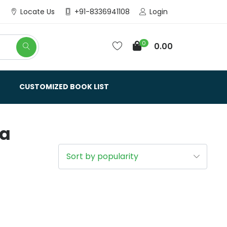
Login
Locate Us
+91-8336941108
0
0.00
CUSTOMIZED BOOK LIST
na