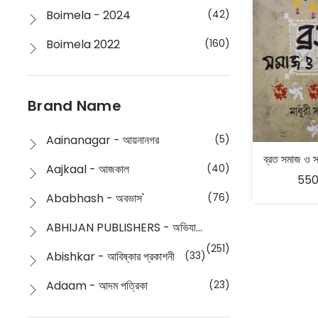
Boimela - 2024
(42)
Boimela 2022
(160)
Boimela 2025
(72)
Boimela 2026
(48)
Brand Name
Buddhism
(2)
Aainanagar - আয়নানগর
(5)
Children
(50)
Aajkaal - আজকাল
(40)
550
Children's & Young Adult
(176)
Ababhash - অবভাস'
(76)
Classic
(20)
ABHIJAN PUBLISHERS - অভিযান পাবলিশার্স
Collections
(670)
(251)
Abishkar - আবিষ্কার প্রকাশনী
(33)
Comics
(8)
Adaam - আদম পত্রিকা
(23)
Detective
(4)
Aksharbritwa Prakashan - অক্ষরবৃত্ত প্রকাশনা
(40)