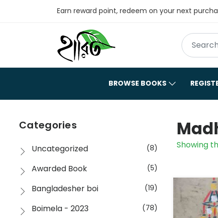
Earn reward point, redeem on your next purch
BROWSE BOOKS
REGIST
Madhu
Categories
Showing th
Uncategorized
(8)
Awarded Book
(5)
Bangladesher boi
(19)
Boimela - 2023
(78)