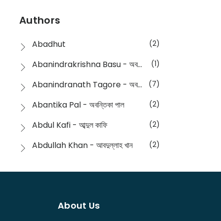
Devotional
(1)
Ampatajampata - আমপাতা জামপাতা
(11)
Authors
Dictionary
(8)
Anik- অনীক
(5)
Abadhut
(2)
English
(133)
Anusha - অনুষা
(17)
Abanindrakrishna Basu - অবনীন্দ্রকৃষ্ণ বসু
(1)
Essay
(241)
Anushongik - আনুষঙ্গিক
(11)
Abanindranath Tagore - অবনীন্দ্রনাথ ঠাকুর
(7)
Featured Products
(22)
Anustup - অনুষ্টুপ প্রকাশনী
(88)
Abantika Pal - অবন্তিকা পাল
(2)
Fiction
(1421)
Apanpath - আপন পাঠ
(3)
Abdul Kafi - আব্দুল কাফি
(2)
Freedom Sale -2023
(19)
Aronno Publishers - অরণ্য পাবলিশার্স
(1)
Abdullah Khan - আবদুল্লাহ খান
(2)
Freedom Sale -2024
(15)
Ashadeep - আশাদীপ
(44)
Abdur Rahim Gaji - আব্দুর রহিম গাজী
(1)
General
(11)
Bahuswar Prokashoni - বহুস্বর প্রকাশনী
(51)
Abdush Shakur - আব্দুশ শাকুর
(1)
Intellectual History
(2)
Bandhabnagar | বান্ধবনগর
(6)
About Us
Abhas Roy Chowdhury - আভাস রায়চৌধুরি
(1)
Interview
(5)
Bangiya Sahitya Samsad
(61)