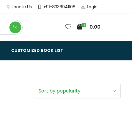
Login
Locate Us
+91-8336941108
0
0.00
CUSTOMIZED BOOK LIST