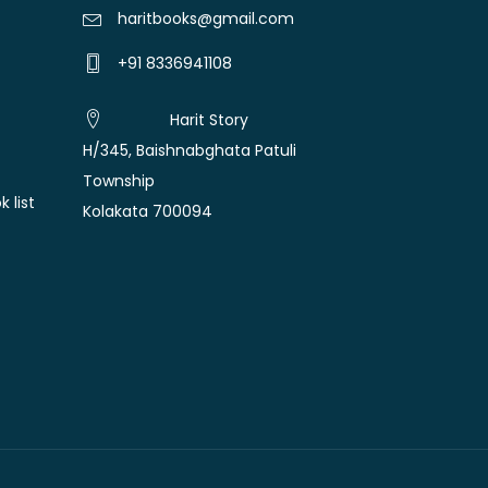
haritbooks@gmail.com
+91 8336941108
Harit Story
H/345, Baishnabghata Patuli
Township
 list
Kolakata 700094