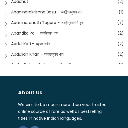
Abadhut
(2)
English
(133)
Anusha - অনুষা
(17)
Abanindrakrishna Basu - অবনীন্দ্রকৃষ্ণ বসু
(1)
Essay
(241)
Anushongik - আনুষঙ্গিক
(11)
Abanindranath Tagore - অবনীন্দ্রনাথ ঠাকুর
(7)
Featured Products
(22)
Anustup - অনুষ্টুপ প্রকাশনী
(88)
Abantika Pal - অবন্তিকা পাল
(2)
Fiction
(1421)
Apanpath - আপন পাঠ
(3)
Abdul Kafi - আব্দুল কাফি
(2)
Freedom Sale -2023
(19)
Aronno Publishers - অরণ্য পাবলিশার্স
(1)
Abdullah Khan - আবদুল্লাহ খান
(2)
Freedom Sale -2024
(15)
Ashadeep - আশাদীপ
(44)
Abdur Rahim Gaji - আব্দুর রহিম গাজী
(1)
General
(11)
Bahuswar Prokashoni - বহুস্বর প্রকাশনী
(51)
Abdush Shakur - আব্দুশ শাকুর
(1)
Intellectual History
(2)
Bandhabnagar | বান্ধবনগর
(6)
Abhas Roy Chowdhury - আভাস রায়চৌধুরি
(1)
Interview
(5)
About Us
Bangiya Sahitya Samsad
(61)
Abhibrata Chakraborty - অভিব্রত চক্রবর্তী
(1)
Ishwar Chandra Vidyasagar
(4)
Banishilpa - বাণীশিল্প
(28)
We aim to be much more than your trusted
Abhijit Chakrabarti - অভিজিৎ চক্রবর্তী
(2)
Journal
(6)
online source of rare as well as bestselling
Beyond Horizon Publication
(17)
Abhijit Chakrabarty
(1)
titles in native Indian languages.
Journalism
(5)
Bhalo Boi - ভালো বই
(4)