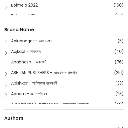
Boimela 2022
(160)
Boimela 2025
(72)
Boimela 2026
(48)
Brand Name
Buddhism
(2)
Aainanagar - আয়নানগর
(5)
Children
(50)
Aajkaal - আজকাল
(40)
Children's & Young Adult
(176)
Ababhash - অবভাস'
(76)
Classic
(20)
ABHIJAN PUBLISHERS - অভিযান পাবলিশার্স
(251)
Collections
(670)
Abishkar - আবিষ্কার প্রকাশনী
(33)
Comics
(8)
Adaam - আদম পত্রিকা
(23)
Detective
(4)
Aksharbritwa Prakashan - অক্ষরবৃত্ত প্রকাশনা
(40)
Devotional
(1)
Ampatajampata - আমপাতা জামপাতা
(11)
Authors
Dictionary
(8)
Anik- অনীক
(5)