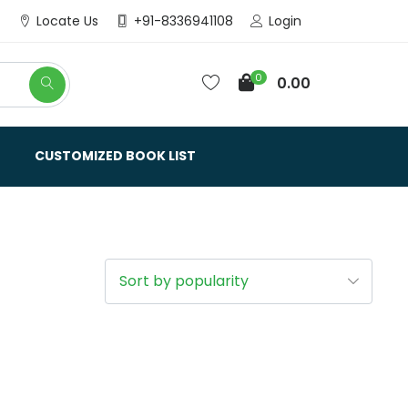
Login
Locate Us
+91-8336941108
0
0.00
CUSTOMIZED BOOK LIST