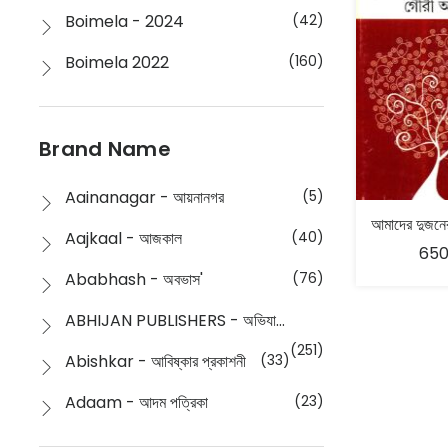
Boimela - 2024
(42)
Boimela 2022
(160)
Boimela 2025
(72)
Boimela 2026
(48)
Brand Name
Buddhism
(2)
Aainanagar - আয়নানগর
(5)
Children
(50)
Aajkaal - আজকাল
(40)
650
Children's & Young Adult
(176)
Ababhash - অবভাস'
(76)
Classic
(20)
ABHIJAN PUBLISHERS - অভিযান পাবলিশার্স
Collections
(670)
(251)
Abishkar - আবিষ্কার প্রকাশনী
(33)
Comics
(8)
Adaam - আদম পত্রিকা
(23)
Detective
(4)
Aksharbritwa Prakashan - অক্ষরবৃত্ত প্রকাশনা
(40)