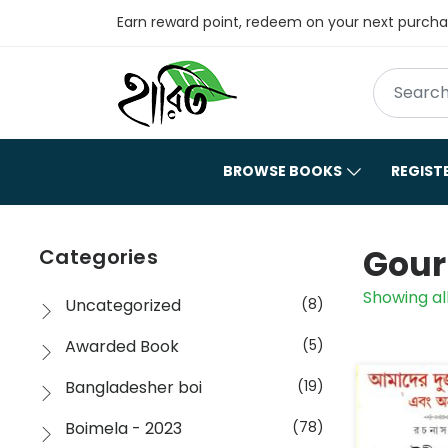
Earn reward point, redeem on your next purch
BROWSE BOOKS
REGIST
Gour
Categories
Showing all
Uncategorized
(8)
Awarded Book
(5)
Bangladesher boi
(19)
Boimela - 2023
(78)