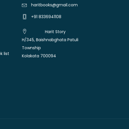
haritbooks@gmail.com
+91 8336941108
Harit Story
H/345, Baishnabghata Patuli
Township
 list
Kolakata 700094