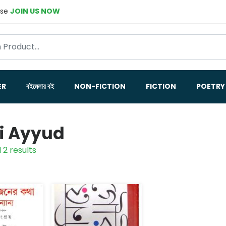
ase
JOIN US NOW
ER
বইমেলার বই
NON-FICTION
FICTION
POETRY
i Ayyud
 2 results