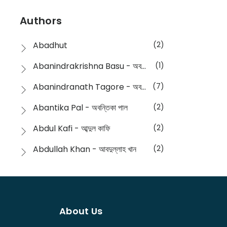
Devotional
(1)
Ampatajampata - আমপাতা জামপাতা
(11)
Authors
Dictionary
(8)
Anik- অনীক
(5)
Abadhut
(2)
English
(133)
Anusha - অনুষা
(17)
Abanindrakrishna Basu - অবনীন্দ্রকৃষ্ণ বসু
(1)
Essay
(241)
Anushongik - আনুষঙ্গিক
(11)
Abanindranath Tagore - অবনীন্দ্রনাথ ঠাকুর
(7)
Featured Products
(22)
Anustup - অনুষ্টুপ প্রকাশনী
(88)
Abantika Pal - অবন্তিকা পাল
(2)
Fiction
(1421)
Apanpath - আপন পাঠ
(3)
Abdul Kafi - আব্দুল কাফি
(2)
Freedom Sale -2023
(19)
Aronno Publishers - অরণ্য পাবলিশার্স
(1)
Abdullah Khan - আবদুল্লাহ খান
(2)
Freedom Sale -2024
(15)
Ashadeep - আশাদীপ
(44)
Abdur Rahim Gaji - আব্দুর রহিম গাজী
(1)
General
(11)
Bahuswar Prokashoni - বহুস্বর প্রকাশনী
(51)
Abdush Shakur - আব্দুশ শাকুর
(1)
Intellectual History
(2)
Bandhabnagar | বান্ধবনগর
(6)
About Us
Abhas Roy Chowdhury - আভাস রায়চৌধুরি
(1)
Interview
(5)
Bangiya Sahitya Samsad
(61)