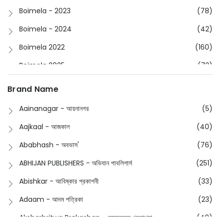
Boimela - 2023
(78)
Boimela - 2024
(42)
Boimela 2022
(160)
Boimela 2025
(72)
Boimela 2026
(48)
Brand Name
Buddhism
(2)
Aainanagar - আয়নানগর
(5)
Children
(50)
Aajkaal - আজকাল
(40)
Children's & Young Adult
(176)
Ababhash - অবভাস'
(76)
Classic
(20)
ABHIJAN PUBLISHERS - অভিযান পাবলিশার্স
(251)
Collections
(670)
Abishkar - আবিষ্কার প্রকাশনী
(33)
Comics
(8)
Adaam - আদম পত্রিকা
(23)
Detective
(4)
Aksharbritwa Prakashan - অক্ষরবৃত্ত প্রকাশনা
(40)