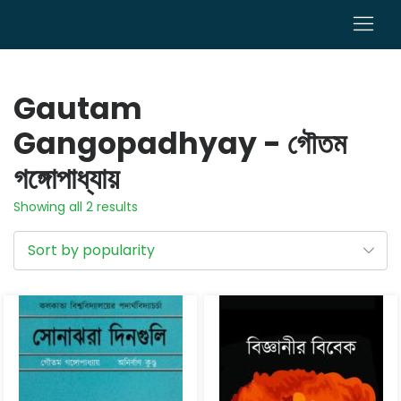
0
Gautam
Gangopadhyay - গৌতম
গঙ্গোপাধ্যায়
Showing all 2 results