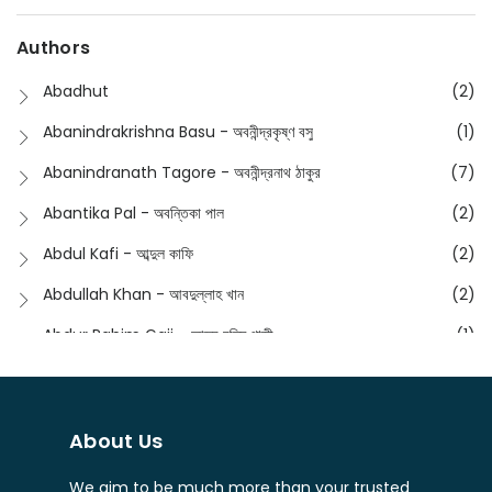
Devotional
(1)
Ampatajampata - আমপাতা জামপাতা
(11)
Authors
Dictionary
(8)
Anik- অনীক
(5)
Abadhut
(2)
English
(133)
Anusha - অনুষা
(17)
Abanindrakrishna Basu - অবনীন্দ্রকৃষ্ণ বসু
(1)
Essay
(241)
Anushongik - আনুষঙ্গিক
(11)
Abanindranath Tagore - অবনীন্দ্রনাথ ঠাকুর
(7)
Featured Products
(22)
Anustup - অনুষ্টুপ প্রকাশনী
(88)
Abantika Pal - অবন্তিকা পাল
(2)
Fiction
(1421)
Apanpath - আপন পাঠ
(3)
Abdul Kafi - আব্দুল কাফি
(2)
Freedom Sale -2023
(19)
Aronno Publishers - অরণ্য পাবলিশার্স
(1)
Abdullah Khan - আবদুল্লাহ খান
(2)
Freedom Sale -2024
(15)
Ashadeep - আশাদীপ
(44)
Abdur Rahim Gaji - আব্দুর রহিম গাজী
(1)
General
(11)
Bahuswar Prokashoni - বহুস্বর প্রকাশনী
(51)
Abdush Shakur - আব্দুশ শাকুর
(1)
Intellectual History
(2)
Bandhabnagar | বান্ধবনগর
(6)
Abhas Roy Chowdhury - আভাস রায়চৌধুরি
(1)
Interview
(5)
About Us
Bangiya Sahitya Samsad
(61)
Abhibrata Chakraborty - অভিব্রত চক্রবর্তী
(1)
Ishwar Chandra Vidyasagar
(4)
Banishilpa - বাণীশিল্প
(28)
We aim to be much more than your trusted