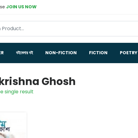
ase
JOIN US NOW
ER
বইমেলার বই
NON-FICTION
FICTION
POETRY
rishna Ghosh
e single result