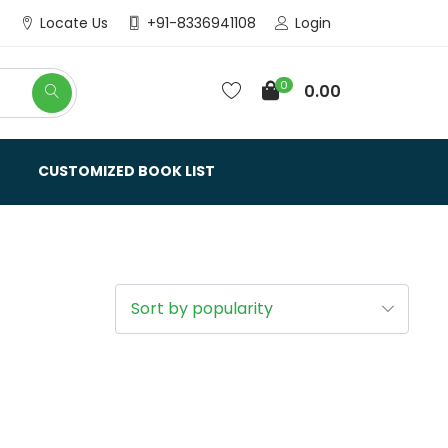
Login
Locate Us
+91-8336941108
0
0.00
CUSTOMIZED BOOK LIST