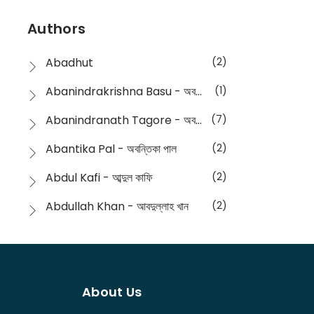
Devotional
(1)
Ampatajampata - আমপাতা জামপাতা
(11)
Authors
Dictionary
(8)
Anik- অনীক
(5)
Abadhut
(2)
English
(133)
Anusha - অনুষা
(17)
Abanindrakrishna Basu - অবনীন্দ্রকৃষ্ণ বসু
(1)
Essay
(241)
Anushongik - আনুষঙ্গিক
(11)
Abanindranath Tagore - অবনীন্দ্রনাথ ঠাকুর
(7)
Featured Products
(22)
Anustup - অনুষ্টুপ প্রকাশনী
(88)
Abantika Pal - অবন্তিকা পাল
(2)
Fiction
(1421)
Apanpath - আপন পাঠ
(3)
Abdul Kafi - আব্দুল কাফি
(2)
Freedom Sale -2023
(19)
Aronno Publishers - অরণ্য পাবলিশার্স
(1)
Abdullah Khan - আবদুল্লাহ খান
(2)
Freedom Sale -2024
(15)
Ashadeep - আশাদীপ
(44)
Abdur Rahim Gaji - আব্দুর রহিম গাজী
(1)
General
(11)
Bahuswar Prokashoni - বহুস্বর প্রকাশনী
(51)
Abdush Shakur - আব্দুশ শাকুর
(1)
Intellectual History
(2)
Bandhabnagar | বান্ধবনগর
(6)
About Us
Abhas Roy Chowdhury - আভাস রায়চৌধুরি
(1)
Interview
(5)
Bangiya Sahitya Samsad
(61)