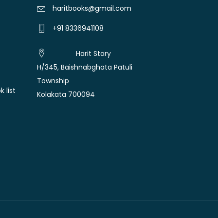
haritbooks@gmail.com
+91 8336941108
Harit Story
H/345, Baishnabghata Patuli
Township
 list
Kolakata 700094