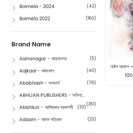
Boimela - 2024
(42)
Boimela 2022
(160)
Boimela 2025
(72)
Boimela 2026
(48)
Brand Name
Buddhism
(2)
Aainanagar - আয়নানগর
(5)
অষ্টম আকাশ –
Children
(50)
Aajkaal - আজকাল
(40)
100
Children's & Young Adult
(176)
Ababhash - অবভাস'
(76)
Classic
(20)
ABHIJAN PUBLISHERS - অভিযান পাবলিশার্স
Collections
(670)
(251)
Abishkar - আবিষ্কার প্রকাশনী
(33)
Comics
(8)
Adaam - আদম পত্রিকা
(23)
Detective
(4)
Aksharbritwa Prakashan - অক্ষরবৃত্ত প্রকাশনা
(40)