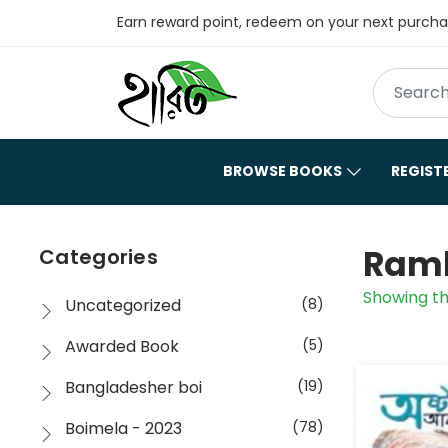
Earn reward point, redeem on your next purch
BROWSE BOOKS
REGIST
Ramk
Categories
Showing th
Uncategorized
(8)
Awarded Book
(5)
Bangladesher boi
(19)
Boimela - 2023
(78)