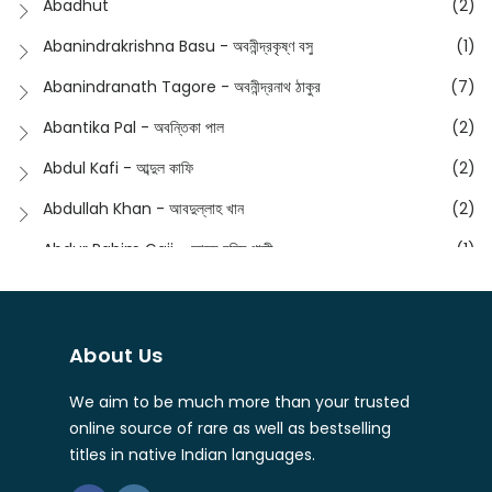
Abadhut
(2)
English
(133)
Anusha - অনুষা
(17)
Abanindrakrishna Basu - অবনীন্দ্রকৃষ্ণ বসু
(1)
Essay
(241)
Anushongik - আনুষঙ্গিক
(11)
Abanindranath Tagore - অবনীন্দ্রনাথ ঠাকুর
(7)
Featured Products
(22)
Anustup - অনুষ্টুপ প্রকাশনী
(88)
Abantika Pal - অবন্তিকা পাল
(2)
Fiction
(1421)
Apanpath - আপন পাঠ
(3)
Abdul Kafi - আব্দুল কাফি
(2)
Freedom Sale -2023
(19)
Aronno Publishers - অরণ্য পাবলিশার্স
(1)
Abdullah Khan - আবদুল্লাহ খান
(2)
Freedom Sale -2024
(15)
Ashadeep - আশাদীপ
(44)
Abdur Rahim Gaji - আব্দুর রহিম গাজী
(1)
General
(11)
Bahuswar Prokashoni - বহুস্বর প্রকাশনী
(51)
Abdush Shakur - আব্দুশ শাকুর
(1)
Intellectual History
(2)
Bandhabnagar | বান্ধবনগর
(6)
Abhas Roy Chowdhury - আভাস রায়চৌধুরি
(1)
Interview
(5)
About Us
Bangiya Sahitya Samsad
(61)
Abhibrata Chakraborty - অভিব্রত চক্রবর্তী
(1)
Ishwar Chandra Vidyasagar
(4)
Banishilpa - বাণীশিল্প
(28)
We aim to be much more than your trusted
Abhijit Chakrabarti - অভিজিৎ চক্রবর্তী
(2)
Journal
(6)
online source of rare as well as bestselling
Beyond Horizon Publication
(17)
Abhijit Chakrabarty
(1)
titles in native Indian languages.
Journalism
(5)
Bhalo Boi - ভালো বই
(4)