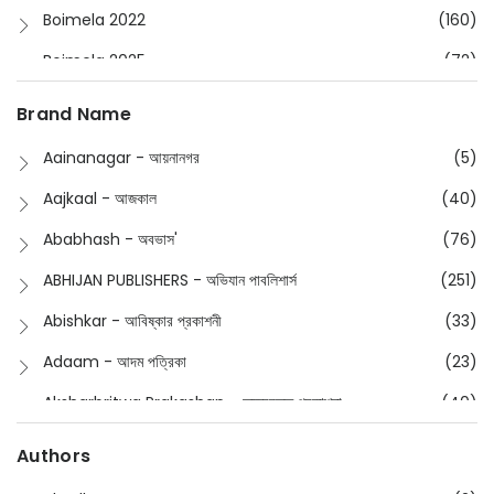
Boimela 2022
(160)
Boimela 2025
(72)
Boimela 2026
(48)
Brand Name
Buddhism
(2)
Aainanagar - আয়নানগর
(5)
Children
(50)
Aajkaal - আজকাল
(40)
Children's & Young Adult
(176)
Ababhash - অবভাস'
(76)
Classic
(20)
ABHIJAN PUBLISHERS - অভিযান পাবলিশার্স
(251)
Collections
(670)
Abishkar - আবিষ্কার প্রকাশনী
(33)
Comics
(8)
Adaam - আদম পত্রিকা
(23)
Detective
(4)
Aksharbritwa Prakashan - অক্ষরবৃত্ত প্রকাশনা
(40)
Devotional
(1)
Ampatajampata - আমপাতা জামপাতা
(11)
Authors
Dictionary
(8)
Anik- অনীক
(5)