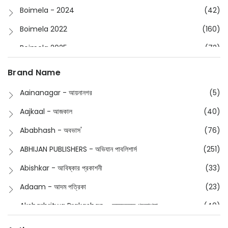
Boimela - 2024
(42)
Boimela 2022
(160)
Boimela 2025
(72)
Boimela 2026
(48)
Brand Name
Buddhism
(2)
Aainanagar - আয়নানগর
(5)
Children
(50)
Aajkaal - আজকাল
(40)
Children's & Young Adult
(176)
Ababhash - অবভাস'
(76)
Classic
(20)
ABHIJAN PUBLISHERS - অভিযান পাবলিশার্স
(251)
Collections
(670)
Abishkar - আবিষ্কার প্রকাশনী
(33)
Comics
(8)
Adaam - আদম পত্রিকা
(23)
Detective
(4)
Aksharbritwa Prakashan - অক্ষরবৃত্ত প্রকাশনা
(40)
Devotional
(1)
Ampatajampata - আমপাতা জামপাতা
(11)