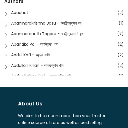
Authors
Dictionary
(8)
Anik- অনীক
(5)
Abadhut
(2)
English
(133)
Anusha - অনুষা
(17)
Abanindrakrishna Basu - অবনীন্দ্রকৃষ্ণ বসু
(1)
Essay
(241)
Anushongik - আনুষঙ্গিক
(11)
Abanindranath Tagore - অবনীন্দ্রনাথ ঠাকুর
(7)
Featured Products
(22)
Anustup - অনুষ্টুপ প্রকাশনী
(88)
Abantika Pal - অবন্তিকা পাল
(2)
Fiction
(1421)
Apanpath - আপন পাঠ
(3)
Abdul Kafi - আব্দুল কাফি
(2)
Freedom Sale -2023
(19)
Aronno Publishers - অরণ্য পাবলিশার্স
(1)
Abdullah Khan - আবদুল্লাহ খান
(2)
Freedom Sale -2024
(15)
Ashadeep - আশাদীপ
(44)
Abdur Rahim Gaji - আব্দুর রহিম গাজী
(1)
General
(11)
Bahuswar Prokashoni - বহুস্বর প্রকাশনী
(51)
Abdush Shakur - আব্দুশ শাকুর
(1)
Intellectual History
(2)
Bandhabnagar | বান্ধবনগর
(6)
Abhas Roy Chowdhury - আভাস রায়চৌধুরি
(1)
Interview
(5)
About Us
Bangiya Sahitya Samsad
(61)
Abhibrata Chakraborty - অভিব্রত চক্রবর্তী
(1)
Ishwar Chandra Vidyasagar
(4)
Banishilpa - বাণীশিল্প
(28)
We aim to be much more than your trusted
Abhijit Chakrabarti - অভিজিৎ চক্রবর্তী
(2)
Journal
(6)
online source of rare as well as bestselling
Beyond Horizon Publication
(17)