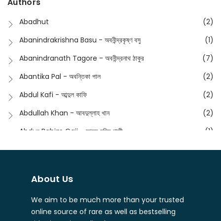
Authors
Dictionary
(8)
Anik- অনীক
(5)
Abadhut
(2)
English
(133)
Anusha - অনুষা
(17)
Abanindrakrishna Basu - অবনীন্দ্রকৃষ্ণ বসু
(1)
Essay
(241)
Anushongik - আনুষঙ্গিক
(11)
Abanindranath Tagore - অবনীন্দ্রনাথ ঠাকুর
(7)
Featured Products
(22)
Anustup - অনুষ্টুপ প্রকাশনী
(88)
Abantika Pal - অবন্তিকা পাল
(2)
Fiction
(1421)
Apanpath - আপন পাঠ
(3)
Abdul Kafi - আব্দুল কাফি
(2)
Freedom Sale -2023
(19)
Aronno Publishers - অরণ্য পাবলিশার্স
(1)
Abdullah Khan - আবদুল্লাহ খান
(2)
Freedom Sale -2024
(15)
Ashadeep - আশাদীপ
(44)
Abdur Rahim Gaji - আব্দুর রহিম গাজী
(1)
General
(11)
Bahuswar Prokashoni - বহুস্বর প্রকাশনী
(51)
Abdush Shakur - আব্দুশ শাকুর
(1)
Intellectual History
(2)
Bandhabnagar | বান্ধবনগর
(6)
Abhas Roy Chowdhury - আভাস রায়চৌধুরি
(1)
Interview
(5)
About Us
Bangiya Sahitya Samsad
(61)
Abhibrata Chakraborty - অভিব্রত চক্রবর্তী
(1)
Ishwar Chandra Vidyasagar
(4)
Banishilpa - বাণীশিল্প
(28)
We aim to be much more than your trusted
Abhijit Chakrabarti - অভিজিৎ চক্রবর্তী
(2)
Journal
(6)
online source of rare as well as bestselling
Beyond Horizon Publication
(17)