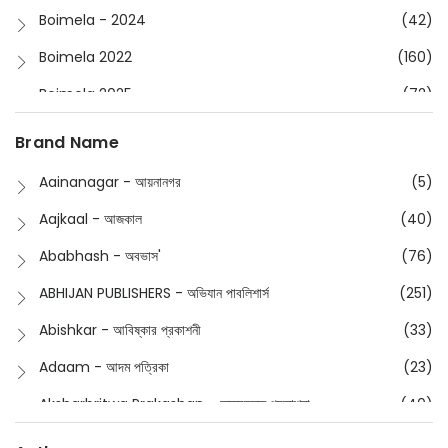
Boimela - 2024
(42)
Boimela 2022
(160)
Boimela 2025
(72)
Boimela 2026
(48)
Brand Name
Buddhism
(2)
Aainanagar - আয়নানগর
(5)
Children
(50)
Aajkaal - আজকাল
(40)
Children's & Young Adult
(176)
Ababhash - অবভাস'
(76)
Classic
(20)
ABHIJAN PUBLISHERS - অভিযান পাবলিশার্স
(251)
Collections
(670)
Abishkar - আবিষ্কার প্রকাশনী
(33)
Comics
(8)
Adaam - আদম পত্রিকা
(23)
Detective
(4)
Aksharbritwa Prakashan - অক্ষরবৃত্ত প্রকাশনা
(40)
Devotional
(1)
Ampatajampata - আমপাতা জামপাতা
(11)