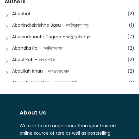
Authors
Dictionary
(8)
Anik- অনীক
(5)
Abadhut
(2)
English
(133)
Anusha - অনুষা
(17)
Abanindrakrishna Basu - অবনীন্দ্রকৃষ্ণ বসু
(1)
Essay
(241)
Anushongik - আনুষঙ্গিক
(11)
Abanindranath Tagore - অবনীন্দ্রনাথ ঠাকুর
(7)
Featured Products
(22)
Anustup - অনুষ্টুপ প্রকাশনী
(88)
Abantika Pal - অবন্তিকা পাল
(2)
Fiction
(1421)
Apanpath - আপন পাঠ
(3)
Abdul Kafi - আব্দুল কাফি
(2)
Freedom Sale -2023
(19)
Aronno Publishers - অরণ্য পাবলিশার্স
(1)
Abdullah Khan - আবদুল্লাহ খান
(2)
Freedom Sale -2024
(15)
Ashadeep - আশাদীপ
(44)
Abdur Rahim Gaji - আব্দুর রহিম গাজী
(1)
General
(11)
Bahuswar Prokashoni - বহুস্বর প্রকাশনী
(51)
Abdush Shakur - আব্দুশ শাকুর
(1)
Intellectual History
(2)
Bandhabnagar | বান্ধবনগর
(6)
Abhas Roy Chowdhury - আভাস রায়চৌধুরি
(1)
Interview
(5)
About Us
Bangiya Sahitya Samsad
(61)
Abhibrata Chakraborty - অভিব্রত চক্রবর্তী
(1)
Ishwar Chandra Vidyasagar
(4)
Banishilpa - বাণীশিল্প
(28)
We aim to be much more than your trusted
Abhijit Chakrabarti - অভিজিৎ চক্রবর্তী
(2)
Journal
(6)
online source of rare as well as bestselling
Beyond Horizon Publication
(17)