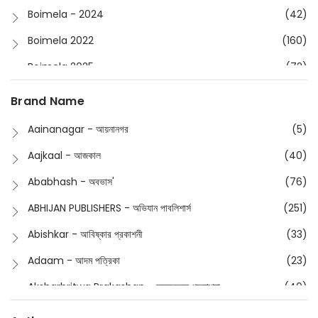
Boimela - 2024
(42)
Boimela 2022
(160)
Boimela 2025
(72)
Boimela 2026
(48)
Brand Name
Buddhism
(2)
Aainanagar - আয়নানগর
(5)
Children
(50)
Aajkaal - আজকাল
(40)
Children's & Young Adult
(176)
Ababhash - অবভাস'
(76)
Classic
(20)
ABHIJAN PUBLISHERS - অভিযান পাবলিশার্স
(251)
Collections
(670)
Abishkar - আবিষ্কার প্রকাশনী
(33)
Comics
(8)
Adaam - আদম পত্রিকা
(23)
Detective
(4)
Aksharbritwa Prakashan - অক্ষরবৃত্ত প্রকাশনা
(40)
Devotional
(1)
Ampatajampata - আমপাতা জামপাতা
(11)