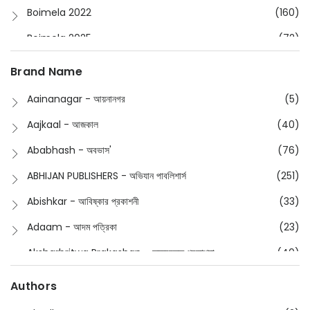
Boimela 2022
(160)
Boimela 2025
(72)
Boimela 2026
(48)
Brand Name
Buddhism
(2)
Aainanagar - আয়নানগর
(5)
Children
(50)
Aajkaal - আজকাল
(40)
Children's & Young Adult
(176)
Ababhash - অবভাস'
(76)
Classic
(20)
ABHIJAN PUBLISHERS - অভিযান পাবলিশার্স
(251)
Collections
(670)
Abishkar - আবিষ্কার প্রকাশনী
(33)
Comics
(8)
Adaam - আদম পত্রিকা
(23)
Detective
(4)
Aksharbritwa Prakashan - অক্ষরবৃত্ত প্রকাশনা
(40)
Devotional
(1)
Ampatajampata - আমপাতা জামপাতা
(11)
Authors
Dictionary
(8)
Anik- অনীক
(5)