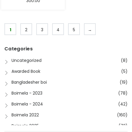
300.00
1
2
3
4
5
→
Categories
Uncategorized
(8)
Awarded Book
(5)
Bangladesher boi
(19)
Boimela - 2023
(78)
Boimela - 2024
(42)
Boimela 2022
(160)
Boimela 2025
(72)