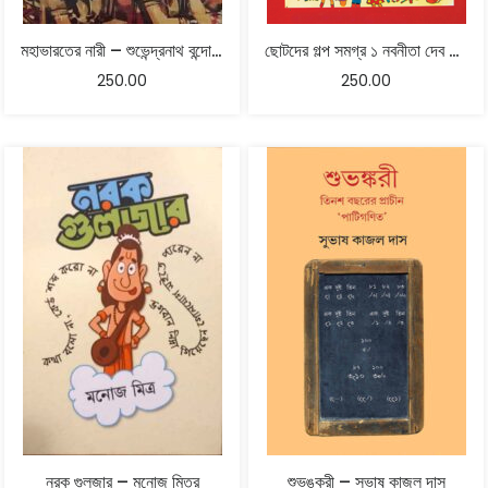
মহাভারতের নারী – শুভেন্দ্রনাথ বন্দোপাধ্যায়
ছোটদের গল্প সমগ্র ১ নবনীতা দেব সেন
250.00
250.00
নরক গুলজার – মনোজ মিত্র
শুভঙ্করী – সুভাষ কাজল দাস