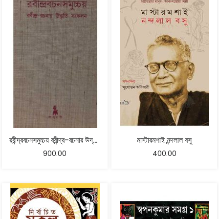
রবীন্দ্রবচনসমুচ্চয় রবীন্দ্র-রচনার উদ্ধৃতি সংকলন
মাস্টারমশাই নন্দলাল বসু
900.00
400.00