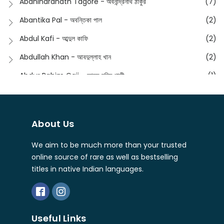
Abanindranath Tagore - অবনীন্দ্রনাথ ঠাকুর
(7)
Featured Products
(23)
Anustup - অনুষ্টুপ প্রকাশনী
(88)
Abantika Pal - অবন্তিকা পাল
(2)
Fiction
(1421)
Apanpath - আপন পাঠ
(3)
Abdul Kafi - আব্দুল কাফি
(2)
Freedom Sale -2023
(19)
Aronno Publishers - অরণ্য পাবলিশার্স
(1)
Abdullah Khan - আবদুল্লাহ খান
(2)
Freedom Sale -2024
(15)
Ashadeep - আশাদীপ
(44)
Abdur Rahim Gaji - আব্দুর রহিম গাজী
(1)
General
(11)
Bahuswar Prokashoni - বহুস্বর প্রকাশনী
(51)
Abdush Shakur - আব্দুশ শাকুর
(1)
Intellectual History
(2)
Bandhabnagar | বান্ধবনগর
(6)
Abhas Roy Chowdhury - আভাস রায়চৌধুরি
(1)
Interview
(5)
About Us
Bangiya Sahitya Samsad
(61)
Abhibrata Chakraborty - অভিব্রত চক্রবর্তী
(1)
Ishwar Chandra Vidyasagar
(4)
Banishilpa - বাণীশিল্প
(28)
We aim to be much more than your trusted
Abhijit Chakrabarti - অভিজিৎ চক্রবর্তী
(2)
Journal
(6)
online source of rare as well as bestselling
Beyond Horizon Publication
(17)
Abhijit Chakrabarty
(1)
titles in native Indian languages.
Journalism
(5)
Bhalo Boi - ভালো বই
(4)
Abhijit Chakraborty - অভিজিৎ চক্রবর্তী
(3)
Kolkata
(1)
Bharati - ভারতী
(3)
Abhijit Chowdhury - অভিজিৎ চৌধুরী
(1)
Letter
(2)
Bharavi Publishers - ভারবি
(3)
Useful Links
Abhijit Das - অভিজিৎ দাস
(1)