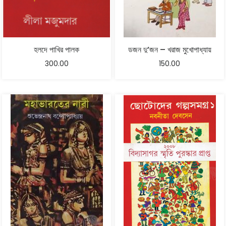
হলদে পাখির পালক
ডজন দু’জন – খরাজ মুখোপাধ্যায়
300.00
150.00