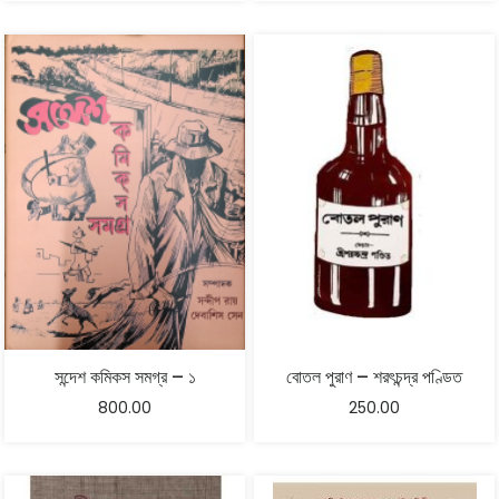
সন্দেশ কমিকস সমগ্র – ১
বোতল পুরাণ – শরৎচন্দ্র পণ্ডিত
800.00
250.00