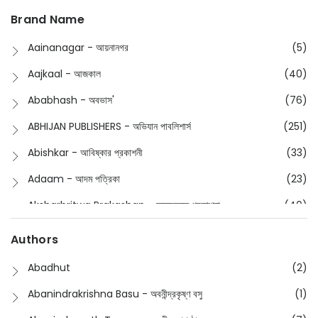
Boimela 2026
(48)
Brand Name
Buddhism
(2)
Aainanagar - আয়নানগর
(5)
Children
(50)
Aajkaal - আজকাল
(40)
Children's & Young Adult
(176)
Ababhash - অবভাস'
(76)
Classic
(20)
ABHIJAN PUBLISHERS - অভিযান পাবলিশার্স
(251)
Collections
(670)
Abishkar - আবিষ্কার প্রকাশনী
(33)
Comics
(8)
Adaam - আদম পত্রিকা
(23)
Detective
(4)
Aksharbritwa Prakashan - অক্ষরবৃত্ত প্রকাশনা
(40)
Devotional
(1)
Ampatajampata - আমপাতা জামপাতা
(11)
Authors
Dictionary
(8)
Anik- অনীক
(5)
Abadhut
(2)
English
(133)
Anusha - অনুষা
(17)
Abanindrakrishna Basu - অবনীন্দ্রকৃষ্ণ বসু
(1)
Essay
(241)
Anushongik - আনুষঙ্গিক
(11)