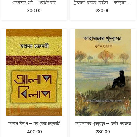
লেবেদেফ চর্চা – শতঞ্জীব রাহা
ইন্দুবালা ভাতের হোটেল – কল্লোল লাহিড়ী
300.00
230.00
আলাপ বিলাপ – স্বপ্নময় চক্রবর্তী
আহাম্মকের খুদকুড়ো – দুর্লভ সূত্রধর
400.00
280.00