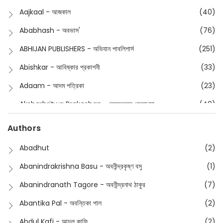
Children
(50)
Aajkaal - আজকাল
(40)
Children's & Young Adult
(176)
Ababhash - অবভাস'
(76)
Classic
(20)
ABHIJAN PUBLISHERS - অভিযান পাবলিশার্স
(251)
Collections
(670)
Abishkar - আবিষ্কার প্রকাশনী
(33)
Comics
(8)
Adaam - আদম পত্রিকা
(23)
Detective
(4)
Aksharbritwa Prakashan - অক্ষরবৃত্ত প্রকাশনা
(40)
Devotional
(1)
Ampatajampata - আমপাতা জামপাতা
(11)
Authors
Dictionary
(8)
Anik- অনীক
(5)
Abadhut
(2)
English
(133)
Anusha - অনুষা
(17)
Abanindrakrishna Basu - অবনীন্দ্রকৃষ্ণ বসু
(1)
Essay
(241)
Anushongik - আনুষঙ্গিক
(11)
Abanindranath Tagore - অবনীন্দ্রনাথ ঠাকুর
(7)
Featured Products
(22)
Anustup - অনুষ্টুপ প্রকাশনী
(88)
Abantika Pal - অবন্তিকা পাল
(2)
Fiction
(1421)
Apanpath - আপন পাঠ
(3)
Abdul Kafi - আব্দুল কাফি
(2)