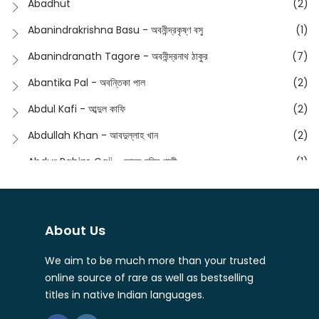
Abadhut
(2)
English
(133)
Anusha - অনুষা
(17)
Abanindrakrishna Basu - অবনীন্দ্রকৃষ্ণ বসু
(1)
Essay
(241)
Anushongik - আনুষঙ্গিক
(11)
Abanindranath Tagore - অবনীন্দ্রনাথ ঠাকুর
(7)
Featured Products
(22)
Anustup - অনুষ্টুপ প্রকাশনী
(88)
Abantika Pal - অবন্তিকা পাল
(2)
Fiction
(1421)
Apanpath - আপন পাঠ
(3)
Abdul Kafi - আব্দুল কাফি
(2)
Freedom Sale -2023
(19)
Aronno Publishers - অরণ্য পাবলিশার্স
(1)
Abdullah Khan - আবদুল্লাহ খান
(2)
Freedom Sale -2024
(15)
Ashadeep - আশাদীপ
(44)
Abdur Rahim Gaji - আব্দুর রহিম গাজী
(1)
General
(11)
Bahuswar Prokashoni - বহুস্বর প্রকাশনী
(51)
Abdush Shakur - আব্দুশ শাকুর
(1)
Intellectual History
(2)
Bandhabnagar | বান্ধবনগর
(6)
Abhas Roy Chowdhury - আভাস রায়চৌধুরি
(1)
Interview
(5)
About Us
Bangiya Sahitya Samsad
(61)
Abhibrata Chakraborty - অভিব্রত চক্রবর্তী
(1)
Ishwar Chandra Vidyasagar
(4)
Banishilpa - বাণীশিল্প
(28)
We aim to be much more than your trusted
Abhijit Chakrabarti - অভিজিৎ চক্রবর্তী
(2)
Journal
(6)
online source of rare as well as bestselling
Beyond Horizon Publication
(17)
Abhijit Chakrabarty
(1)
titles in native Indian languages.
Journalism
(5)
Bhalo Boi - ভালো বই
(4)