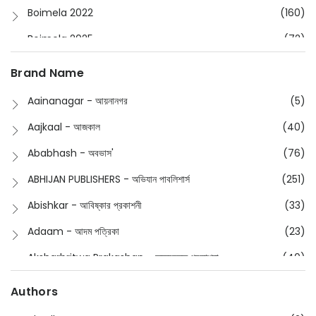
Boimela 2022
(160)
Boimela 2025
(72)
Boimela 2026
(48)
Brand Name
Buddhism
(2)
Aainanagar - আয়নানগর
(5)
Children
(50)
Aajkaal - আজকাল
(40)
Children's & Young Adult
(176)
Ababhash - অবভাস'
(76)
Classic
(20)
ABHIJAN PUBLISHERS - অভিযান পাবলিশার্স
(251)
Collections
(670)
Abishkar - আবিষ্কার প্রকাশনী
(33)
Comics
(8)
Adaam - আদম পত্রিকা
(23)
Detective
(4)
Aksharbritwa Prakashan - অক্ষরবৃত্ত প্রকাশনা
(40)
Devotional
(1)
Ampatajampata - আমপাতা জামপাতা
(11)
Authors
Dictionary
(8)
Anik- অনীক
(5)