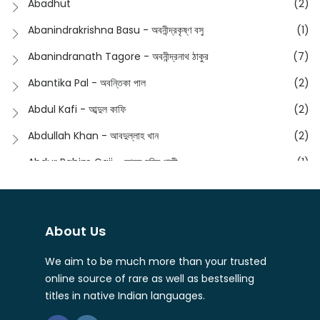
Abadhut
(2)
English
(133)
Anusha - অনুষা
(17)
Abanindrakrishna Basu - অবনীন্দ্রকৃষ্ণ বসু
(1)
Essay
(241)
Anushongik - আনুষঙ্গিক
(11)
Abanindranath Tagore - অবনীন্দ্রনাথ ঠাকুর
(7)
Featured Products
(22)
Anustup - অনুষ্টুপ প্রকাশনী
(88)
Abantika Pal - অবন্তিকা পাল
(2)
Fiction
(1421)
Apanpath - আপন পাঠ
(3)
Abdul Kafi - আব্দুল কাফি
(2)
Freedom Sale -2023
(19)
Aronno Publishers - অরণ্য পাবলিশার্স
(1)
Abdullah Khan - আবদুল্লাহ খান
(2)
Freedom Sale -2024
(15)
Ashadeep - আশাদীপ
(44)
Abdur Rahim Gaji - আব্দুর রহিম গাজী
(1)
General
(11)
Bahuswar Prokashoni - বহুস্বর প্রকাশনী
(51)
Abdush Shakur - আব্দুশ শাকুর
(1)
Intellectual History
(2)
Bandhabnagar | বান্ধবনগর
(6)
Abhas Roy Chowdhury - আভাস রায়চৌধুরি
(1)
Interview
(5)
About Us
Bangiya Sahitya Samsad
(61)
Abhibrata Chakraborty - অভিব্রত চক্রবর্তী
(1)
Ishwar Chandra Vidyasagar
(4)
Banishilpa - বাণীশিল্প
(28)
We aim to be much more than your trusted
Abhijit Chakrabarti - অভিজিৎ চক্রবর্তী
(2)
Journal
(6)
online source of rare as well as bestselling
Beyond Horizon Publication
(17)
Abhijit Chakrabarty
(1)
titles in native Indian languages.
Journalism
(5)
Bhalo Boi - ভালো বই
(4)