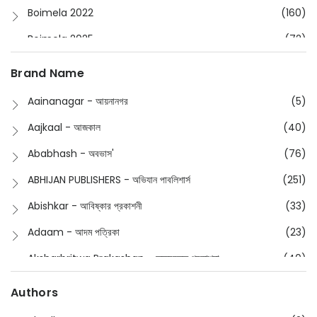
Boimela 2022
(160)
Boimela 2025
(72)
Boimela 2026
(48)
Brand Name
Buddhism
(2)
Aainanagar - আয়নানগর
(5)
Children
(50)
Aajkaal - আজকাল
(40)
Children's & Young Adult
(176)
Ababhash - অবভাস'
(76)
Classic
(20)
ABHIJAN PUBLISHERS - অভিযান পাবলিশার্স
(251)
Collections
(670)
Abishkar - আবিষ্কার প্রকাশনী
(33)
Comics
(8)
Adaam - আদম পত্রিকা
(23)
Detective
(4)
Aksharbritwa Prakashan - অক্ষরবৃত্ত প্রকাশনা
(40)
Devotional
(1)
Ampatajampata - আমপাতা জামপাতা
(11)
Authors
Dictionary
(8)
Anik- অনীক
(5)