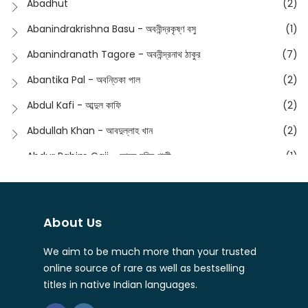
Abadhut
(2)
English
(133)
Anusha - অনুষা
(17)
Abanindrakrishna Basu - অবনীন্দ্রকৃষ্ণ বসু
(1)
Essay
(241)
Anushongik - আনুষঙ্গিক
(11)
Abanindranath Tagore - অবনীন্দ্রনাথ ঠাকুর
(7)
Featured Products
(22)
Anustup - অনুষ্টুপ প্রকাশনী
(88)
Abantika Pal - অবন্তিকা পাল
(2)
Fiction
(1421)
Apanpath - আপন পাঠ
(3)
Abdul Kafi - আব্দুল কাফি
(2)
Freedom Sale -2023
(19)
Aronno Publishers - অরণ্য পাবলিশার্স
(1)
Abdullah Khan - আবদুল্লাহ খান
(2)
Freedom Sale -2024
(15)
Ashadeep - আশাদীপ
(44)
Abdur Rahim Gaji - আব্দুর রহিম গাজী
(1)
General
(11)
Bahuswar Prokashoni - বহুস্বর প্রকাশনী
(51)
Abdush Shakur - আব্দুশ শাকুর
(1)
Intellectual History
(2)
Bandhabnagar | বান্ধবনগর
(6)
Abhas Roy Chowdhury - আভাস রায়চৌধুরি
(1)
Interview
(5)
About Us
Bangiya Sahitya Samsad
(61)
Abhibrata Chakraborty - অভিব্রত চক্রবর্তী
(1)
Ishwar Chandra Vidyasagar
(4)
Banishilpa - বাণীশিল্প
(28)
We aim to be much more than your trusted
Abhijit Chakrabarti - অভিজিৎ চক্রবর্তী
(2)
Journal
(6)
online source of rare as well as bestselling
Beyond Horizon Publication
(17)
Abhijit Chakrabarty
(1)
titles in native Indian languages.
Journalism
(5)
Bhalo Boi - ভালো বই
(4)