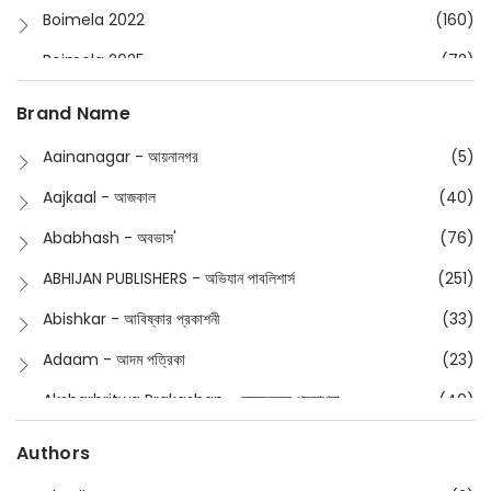
Boimela 2022
(160)
Boimela 2025
(72)
Boimela 2026
(48)
Brand Name
Buddhism
(2)
Aainanagar - আয়নানগর
(5)
Children
(50)
Aajkaal - আজকাল
(40)
Children's & Young Adult
(176)
Ababhash - অবভাস'
(76)
Classic
(20)
ABHIJAN PUBLISHERS - অভিযান পাবলিশার্স
(251)
Collections
(670)
Abishkar - আবিষ্কার প্রকাশনী
(33)
Comics
(8)
Adaam - আদম পত্রিকা
(23)
Detective
(4)
Aksharbritwa Prakashan - অক্ষরবৃত্ত প্রকাশনা
(40)
Devotional
(1)
Ampatajampata - আমপাতা জামপাতা
(11)
Authors
Dictionary
(8)
Anik- অনীক
(5)