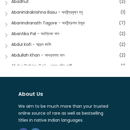
Abadhut
(2)
English
(133)
Anusha - অনুষা
(17)
Abanindrakrishna Basu - অবনীন্দ্রকৃষ্ণ বসু
(1)
Essay
(241)
Anushongik - আনুষঙ্গিক
(11)
Abanindranath Tagore - অবনীন্দ্রনাথ ঠাকুর
(7)
Featured Products
(22)
Anustup - অনুষ্টুপ প্রকাশনী
(88)
Abantika Pal - অবন্তিকা পাল
(2)
Fiction
(1421)
Apanpath - আপন পাঠ
(3)
Abdul Kafi - আব্দুল কাফি
(2)
Freedom Sale -2023
(19)
Aronno Publishers - অরণ্য পাবলিশার্স
(1)
Abdullah Khan - আবদুল্লাহ খান
(2)
Freedom Sale -2024
(15)
Ashadeep - আশাদীপ
(44)
Abdur Rahim Gaji - আব্দুর রহিম গাজী
(1)
General
(11)
Bahuswar Prokashoni - বহুস্বর প্রকাশনী
(51)
Abdush Shakur - আব্দুশ শাকুর
(1)
Intellectual History
(2)
Bandhabnagar | বান্ধবনগর
(6)
Abhas Roy Chowdhury - আভাস রায়চৌধুরি
(1)
Interview
(5)
About Us
Bangiya Sahitya Samsad
(61)
Abhibrata Chakraborty - অভিব্রত চক্রবর্তী
(1)
Ishwar Chandra Vidyasagar
(4)
Banishilpa - বাণীশিল্প
(28)
We aim to be much more than your trusted
Abhijit Chakrabarti - অভিজিৎ চক্রবর্তী
(2)
Journal
(6)
online source of rare as well as bestselling
Beyond Horizon Publication
(17)
Abhijit Chakrabarty
(1)
titles in native Indian languages.
Journalism
(5)
Bhalo Boi - ভালো বই
(4)