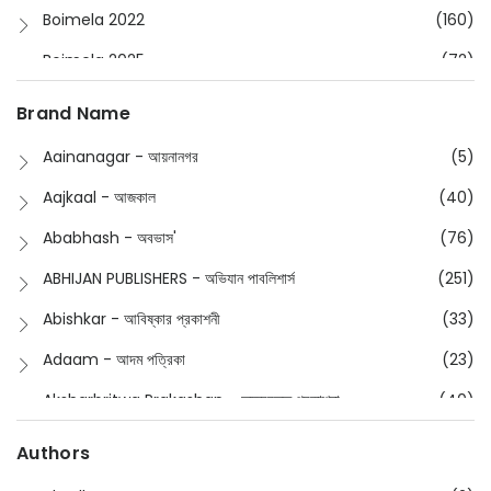
Boimela 2022
(160)
Boimela 2025
(72)
Boimela 2026
(48)
Brand Name
Buddhism
(2)
Aainanagar - আয়নানগর
(5)
Children
(50)
Aajkaal - আজকাল
(40)
Children's & Young Adult
(176)
Ababhash - অবভাস'
(76)
Classic
(20)
ABHIJAN PUBLISHERS - অভিযান পাবলিশার্স
(251)
Collections
(670)
Abishkar - আবিষ্কার প্রকাশনী
(33)
Comics
(8)
Adaam - আদম পত্রিকা
(23)
Detective
(4)
Aksharbritwa Prakashan - অক্ষরবৃত্ত প্রকাশনা
(40)
Devotional
(1)
Ampatajampata - আমপাতা জামপাতা
(11)
Authors
Dictionary
(8)
Anik- অনীক
(5)