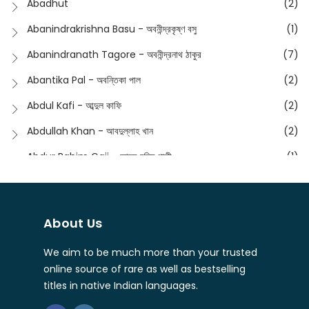
Abadhut
(2)
English
(133)
Anusha - অনুষা
(17)
Abanindrakrishna Basu - অবনীন্দ্রকৃষ্ণ বসু
(1)
Essay
(241)
Anushongik - আনুষঙ্গিক
(11)
Abanindranath Tagore - অবনীন্দ্রনাথ ঠাকুর
(7)
Featured Products
(22)
Anustup - অনুষ্টুপ প্রকাশনী
(88)
Abantika Pal - অবন্তিকা পাল
(2)
Fiction
(1421)
Apanpath - আপন পাঠ
(3)
Abdul Kafi - আব্দুল কাফি
(2)
Freedom Sale -2023
(19)
Aronno Publishers - অরণ্য পাবলিশার্স
(1)
Abdullah Khan - আবদুল্লাহ খান
(2)
Freedom Sale -2024
(15)
Ashadeep - আশাদীপ
(44)
Abdur Rahim Gaji - আব্দুর রহিম গাজী
(1)
General
(11)
Bahuswar Prokashoni - বহুস্বর প্রকাশনী
(51)
Abdush Shakur - আব্দুশ শাকুর
(1)
Intellectual History
(2)
Bandhabnagar | বান্ধবনগর
(6)
Abhas Roy Chowdhury - আভাস রায়চৌধুরি
(1)
Interview
(5)
About Us
Bangiya Sahitya Samsad
(61)
Abhibrata Chakraborty - অভিব্রত চক্রবর্তী
(1)
Ishwar Chandra Vidyasagar
(4)
Banishilpa - বাণীশিল্প
(28)
We aim to be much more than your trusted
Abhijit Chakrabarti - অভিজিৎ চক্রবর্তী
(2)
Journal
(6)
online source of rare as well as bestselling
Beyond Horizon Publication
(17)
Abhijit Chakrabarty
(1)
titles in native Indian languages.
Journalism
(5)
Bhalo Boi - ভালো বই
(4)