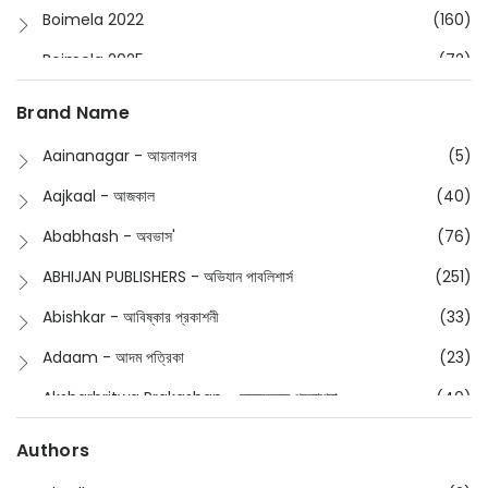
Boimela 2022
(160)
Boimela 2025
(72)
Boimela 2026
(48)
Brand Name
Buddhism
(2)
Aainanagar - আয়নানগর
(5)
Children
(50)
Aajkaal - আজকাল
(40)
Children's & Young Adult
(176)
Ababhash - অবভাস'
(76)
Classic
(20)
ABHIJAN PUBLISHERS - অভিযান পাবলিশার্স
(251)
Collections
(670)
Abishkar - আবিষ্কার প্রকাশনী
(33)
Comics
(8)
Adaam - আদম পত্রিকা
(23)
Detective
(4)
Aksharbritwa Prakashan - অক্ষরবৃত্ত প্রকাশনা
(40)
Devotional
(1)
Ampatajampata - আমপাতা জামপাতা
(11)
Authors
Dictionary
(8)
Anik- অনীক
(5)