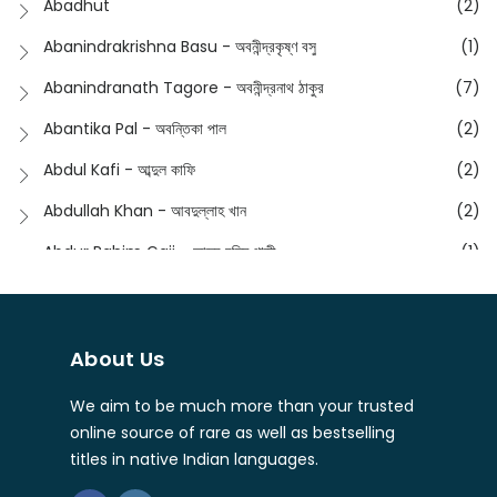
Abadhut
(2)
English
(133)
Anusha - অনুষা
(17)
Abanindrakrishna Basu - অবনীন্দ্রকৃষ্ণ বসু
(1)
Essay
(241)
Anushongik - আনুষঙ্গিক
(11)
Abanindranath Tagore - অবনীন্দ্রনাথ ঠাকুর
(7)
Featured Products
(22)
Anustup - অনুষ্টুপ প্রকাশনী
(88)
Abantika Pal - অবন্তিকা পাল
(2)
Fiction
(1421)
Apanpath - আপন পাঠ
(3)
Abdul Kafi - আব্দুল কাফি
(2)
Freedom Sale -2023
(19)
Aronno Publishers - অরণ্য পাবলিশার্স
(1)
Abdullah Khan - আবদুল্লাহ খান
(2)
Freedom Sale -2024
(15)
Ashadeep - আশাদীপ
(44)
Abdur Rahim Gaji - আব্দুর রহিম গাজী
(1)
General
(11)
Bahuswar Prokashoni - বহুস্বর প্রকাশনী
(51)
Abdush Shakur - আব্দুশ শাকুর
(1)
Intellectual History
(2)
Bandhabnagar | বান্ধবনগর
(6)
Abhas Roy Chowdhury - আভাস রায়চৌধুরি
(1)
Interview
(5)
About Us
Bangiya Sahitya Samsad
(61)
Abhibrata Chakraborty - অভিব্রত চক্রবর্তী
(1)
Ishwar Chandra Vidyasagar
(4)
Banishilpa - বাণীশিল্প
(28)
We aim to be much more than your trusted
Abhijit Chakrabarti - অভিজিৎ চক্রবর্তী
(2)
Journal
(6)
online source of rare as well as bestselling
Beyond Horizon Publication
(17)
Abhijit Chakrabarty
(1)
titles in native Indian languages.
Journalism
(5)
Bhalo Boi - ভালো বই
(4)