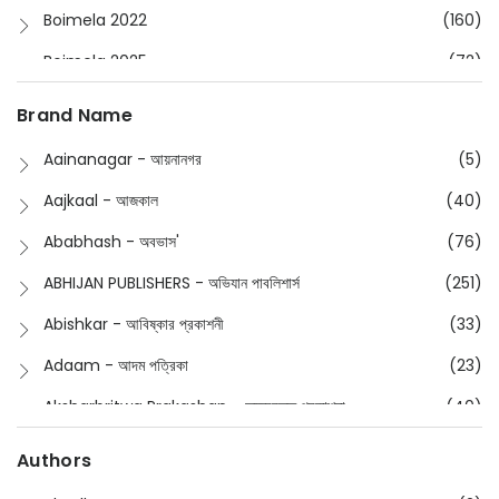
Boimela 2022
(160)
Boimela 2025
(72)
Boimela 2026
(48)
Brand Name
Buddhism
(2)
Aainanagar - আয়নানগর
(5)
Children
(50)
Aajkaal - আজকাল
(40)
Children's & Young Adult
(176)
Ababhash - অবভাস'
(76)
Classic
(20)
ABHIJAN PUBLISHERS - অভিযান পাবলিশার্স
(251)
Collections
(670)
Abishkar - আবিষ্কার প্রকাশনী
(33)
Comics
(8)
Adaam - আদম পত্রিকা
(23)
Detective
(4)
Aksharbritwa Prakashan - অক্ষরবৃত্ত প্রকাশনা
(40)
Devotional
(1)
Ampatajampata - আমপাতা জামপাতা
(11)
Authors
Dictionary
(8)
Anik- অনীক
(5)