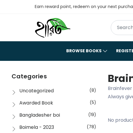
Earn reward point, redeem on your next purch
BROWSE BOOKS
REGIST
Brain
Categories
Brainfever
Uncategorized
(8)
Always giv
Awarded Book
(5)
Bangladesher boi
(19)
No product
Boimela - 2023
(78)