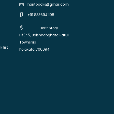
haritbooks@gmail.com
+91 8336941108
Harit Story
H/345, Baishnabghata Patuli
Township
 list
Kolakata 700094