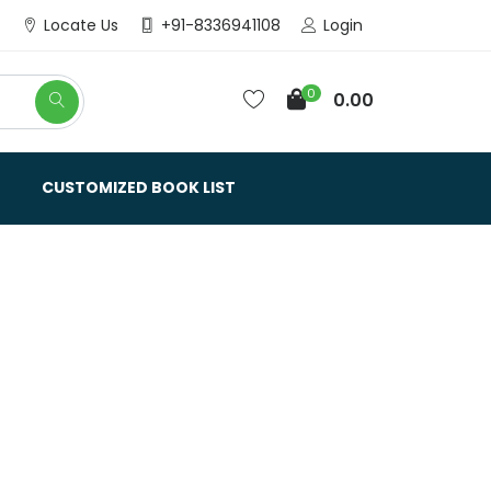
Login
Locate Us
+91-8336941108
0
0.00
CUSTOMIZED BOOK LIST