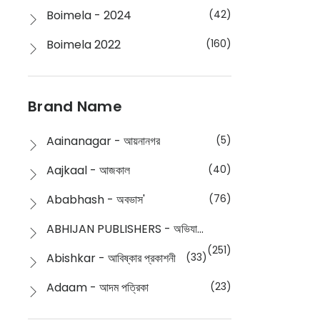
Boimela - 2024
(42)
Boimela 2022
(160)
Boimela 2025
(72)
Boimela 2026
(48)
Brand Name
Buddhism
(2)
Aainanagar - আয়নানগর
(5)
Children
(50)
Aajkaal - আজকাল
(40)
Children's & Young Adult
(176)
Ababhash - অবভাস'
(76)
Classic
(20)
ABHIJAN PUBLISHERS - অভিযান পাবলিশার্স
Collections
(670)
(251)
Abishkar - আবিষ্কার প্রকাশনী
(33)
Comics
(8)
Adaam - আদম পত্রিকা
(23)
Detective
(4)
Aksharbritwa Prakashan - অক্ষরবৃত্ত প্রকাশনা
(40)