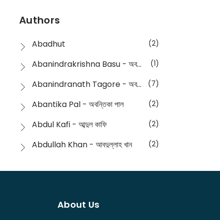
Devotional
(1)
Ampatajampata - আমপাতা জামপাতা
(11)
Authors
Dictionary
(8)
Anik- অনীক
(5)
Abadhut
(2)
English
(133)
Anusha - অনুষা
(17)
Abanindrakrishna Basu - অবনীন্দ্রকৃষ্ণ বসু
(1)
Essay
(241)
Anushongik - আনুষঙ্গিক
(11)
Abanindranath Tagore - অবনীন্দ্রনাথ ঠাকুর
(7)
Featured Products
(22)
Anustup - অনুষ্টুপ প্রকাশনী
(88)
Abantika Pal - অবন্তিকা পাল
(2)
Fiction
(1421)
Apanpath - আপন পাঠ
(3)
Abdul Kafi - আব্দুল কাফি
(2)
Freedom Sale -2023
(19)
Aronno Publishers - অরণ্য পাবলিশার্স
(1)
Abdullah Khan - আবদুল্লাহ খান
(2)
Freedom Sale -2024
(15)
Ashadeep - আশাদীপ
(44)
Abdur Rahim Gaji - আব্দুর রহিম গাজী
(1)
General
(11)
Bahuswar Prokashoni - বহুস্বর প্রকাশনী
(51)
Abdush Shakur - আব্দুশ শাকুর
(1)
Intellectual History
(2)
Bandhabnagar | বান্ধবনগর
(6)
About Us
Abhas Roy Chowdhury - আভাস রায়চৌধুরি
(1)
Interview
(5)
Bangiya Sahitya Samsad
(61)