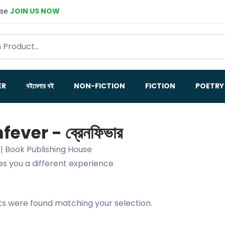
ase
JOIN US NOW
ER
বইমেলার বই
NON-FICTION
FICTION
POETRY
fever - ব্রেনফিভার
 | Book Publishing House
es you a different experience
s were found matching your selection.