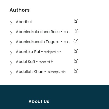
Devotional
(1)
Ampatajampata - আমপাতা জামপাতা
(11)
Authors
Dictionary
(8)
Anik- অনীক
(5)
Abadhut
(2)
English
(133)
Anusha - অনুষা
(17)
Abanindrakrishna Basu - অবনীন্দ্রকৃষ্ণ বসু
(1)
Essay
(241)
Anushongik - আনুষঙ্গিক
(11)
Abanindranath Tagore - অবনীন্দ্রনাথ ঠাকুর
(7)
Featured Products
(23)
Anustup - অনুষ্টুপ প্রকাশনী
(88)
Abantika Pal - অবন্তিকা পাল
(2)
Fiction
(1421)
Apanpath - আপন পাঠ
(3)
Abdul Kafi - আব্দুল কাফি
(2)
Freedom Sale -2023
(19)
Aronno Publishers - অরণ্য পাবলিশার্স
(1)
Abdullah Khan - আবদুল্লাহ খান
(2)
Freedom Sale -2024
(15)
Ashadeep - আশাদীপ
(44)
Abdur Rahim Gaji - আব্দুর রহিম গাজী
(1)
General
(11)
Bahuswar Prokashoni - বহুস্বর প্রকাশনী
(51)
Abdush Shakur - আব্দুশ শাকুর
(1)
Intellectual History
(2)
Bandhabnagar | বান্ধবনগর
(6)
About Us
Abhas Roy Chowdhury - আভাস রায়চৌধুরি
(1)
Interview
(5)
Bangiya Sahitya Samsad
(61)