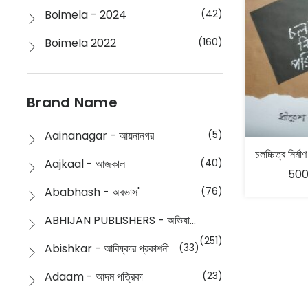
Boimela - 2024
(42)
Boimela 2022
(160)
Boimela 2025
(72)
Boimela 2026
(48)
Brand Name
Buddhism
(2)
Aainanagar - আয়নানগর
(5)
Children
(50)
Aajkaal - আজকাল
(40)
500
Children's & Young Adult
(176)
Ababhash - অবভাস'
(76)
Classic
(20)
ABHIJAN PUBLISHERS - অভিযান পাবলিশার্স
Collections
(670)
(251)
Abishkar - আবিষ্কার প্রকাশনী
(33)
Comics
(8)
Adaam - আদম পত্রিকা
(23)
Detective
(4)
Aksharbritwa Prakashan - অক্ষরবৃত্ত প্রকাশনা
(40)