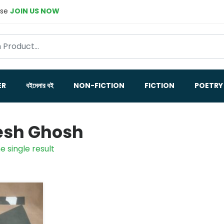
ase
JOIN US NOW
ER
বইমেলার বই
NON-FICTION
FICTION
POETRY
esh Ghosh
e single result