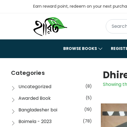
Earn reward point, redeem on your next purch
BROWSE BOOKS
REGIST
Dhir
Categories
Showing th
Uncategorized
(8)
Awarded Book
(5)
Bangladesher boi
(19)
Boimela - 2023
(78)