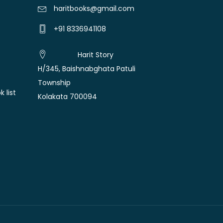
haritbooks@gmail.com
+91 8336941108
Harit Story
H/345, Baishnabghata Patuli
Township
 list
Kolakata 700094