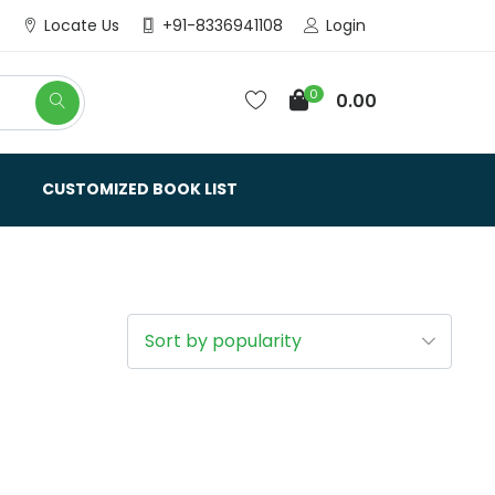
Login
Locate Us
+91-8336941108
0
0.00
CUSTOMIZED BOOK LIST