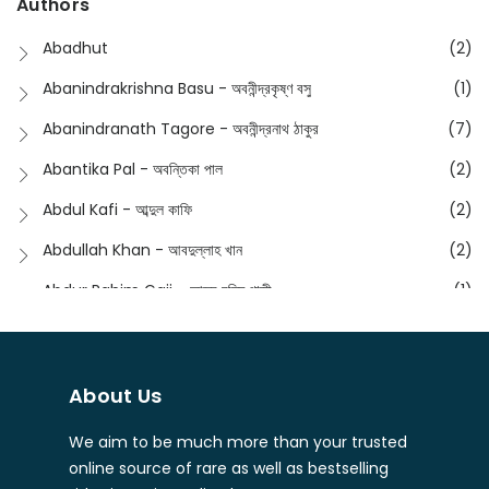
Authors
Dictionary
(8)
Anik- অনীক
(5)
Abadhut
(2)
English
(133)
Anusha - অনুষা
(17)
Abanindrakrishna Basu - অবনীন্দ্রকৃষ্ণ বসু
(1)
Essay
(241)
Anushongik - আনুষঙ্গিক
(11)
Abanindranath Tagore - অবনীন্দ্রনাথ ঠাকুর
(7)
Featured Products
(22)
Anustup - অনুষ্টুপ প্রকাশনী
(88)
Abantika Pal - অবন্তিকা পাল
(2)
Fiction
(1421)
Apanpath - আপন পাঠ
(3)
Abdul Kafi - আব্দুল কাফি
(2)
Freedom Sale -2023
(19)
Aronno Publishers - অরণ্য পাবলিশার্স
(1)
Abdullah Khan - আবদুল্লাহ খান
(2)
Freedom Sale -2024
(15)
Ashadeep - আশাদীপ
(44)
Abdur Rahim Gaji - আব্দুর রহিম গাজী
(1)
General
(11)
Bahuswar Prokashoni - বহুস্বর প্রকাশনী
(51)
Abdush Shakur - আব্দুশ শাকুর
(1)
Intellectual History
(2)
Bandhabnagar | বান্ধবনগর
(6)
Abhas Roy Chowdhury - আভাস রায়চৌধুরি
(1)
Interview
(5)
About Us
Bangiya Sahitya Samsad
(61)
Abhibrata Chakraborty - অভিব্রত চক্রবর্তী
(1)
Ishwar Chandra Vidyasagar
(4)
Banishilpa - বাণীশিল্প
(28)
We aim to be much more than your trusted
Abhijit Chakrabarti - অভিজিৎ চক্রবর্তী
(2)
Journal
(6)
online source of rare as well as bestselling
Beyond Horizon Publication
(17)