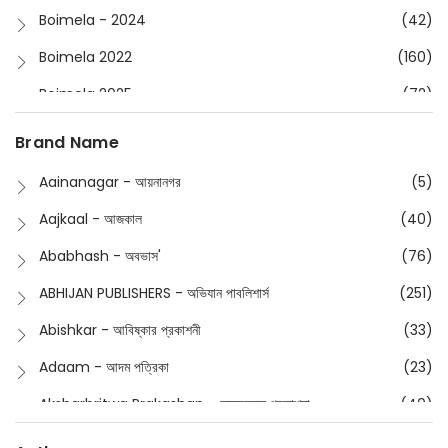
Boimela - 2024
(42)
Boimela 2022
(160)
Boimela 2025
(72)
Boimela 2026
(48)
Brand Name
Buddhism
(2)
Aainanagar - আয়নানগর
(5)
Children
(50)
Aajkaal - আজকাল
(40)
Children's & Young Adult
(176)
Ababhash - অবভাস'
(76)
Classic
(20)
ABHIJAN PUBLISHERS - অভিযান পাবলিশার্স
(251)
Collections
(670)
Abishkar - আবিষ্কার প্রকাশনী
(33)
Comics
(8)
Adaam - আদম পত্রিকা
(23)
Detective
(4)
Aksharbritwa Prakashan - অক্ষরবৃত্ত প্রকাশনা
(40)
Devotional
(1)
Ampatajampata - আমপাতা জামপাতা
(11)