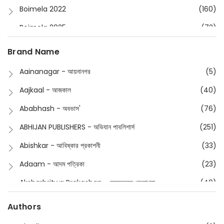
Boimela 2022
(160)
Boimela 2025
(72)
Boimela 2026
(48)
Brand Name
Buddhism
(2)
Aainanagar - আয়নানগর
(5)
Children
(50)
Aajkaal - আজকাল
(40)
Children's & Young Adult
(176)
Ababhash - অবভাস'
(76)
Classic
(20)
ABHIJAN PUBLISHERS - অভিযান পাবলিশার্স
(251)
Collections
(670)
Abishkar - আবিষ্কার প্রকাশনী
(33)
Comics
(8)
Adaam - আদম পত্রিকা
(23)
Detective
(4)
Aksharbritwa Prakashan - অক্ষরবৃত্ত প্রকাশনা
(40)
Devotional
(1)
Ampatajampata - আমপাতা জামপাতা
(11)
Authors
Dictionary
(8)
Anik- অনীক
(5)