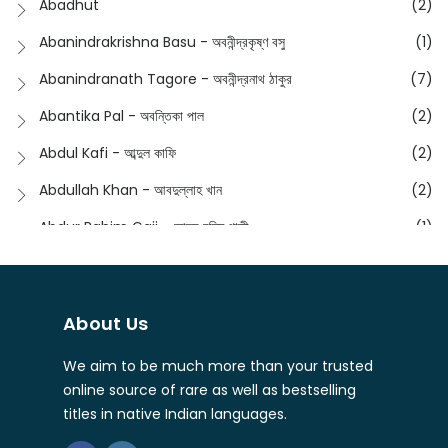
Abadhut
(2)
English
(133)
Anusha - অনুষা
(17)
Abanindrakrishna Basu - অবনীন্দ্রকৃষ্ণ বসু
(1)
Essay
(241)
Anushongik - আনুষঙ্গিক
(11)
Abanindranath Tagore - অবনীন্দ্রনাথ ঠাকুর
(7)
Featured Products
(23)
Anustup - অনুষ্টুপ প্রকাশনী
(88)
Abantika Pal - অবন্তিকা পাল
(2)
Fiction
(1421)
Apanpath - আপন পাঠ
(3)
Abdul Kafi - আব্দুল কাফি
(2)
Freedom Sale -2023
(19)
Aronno Publishers - অরণ্য পাবলিশার্স
(1)
Abdullah Khan - আবদুল্লাহ খান
(2)
Freedom Sale -2024
(15)
Ashadeep - আশাদীপ
(44)
Abdur Rahim Gaji - আব্দুর রহিম গাজী
(1)
General
(11)
Bahuswar Prokashoni - বহুস্বর প্রকাশনী
(51)
Abdush Shakur - আব্দুশ শাকুর
(1)
Intellectual History
(2)
Bandhabnagar | বান্ধবনগর
(6)
Abhas Roy Chowdhury - আভাস রায়চৌধুরি
(1)
Interview
(5)
About Us
Bangiya Sahitya Samsad
(61)
Abhibrata Chakraborty - অভিব্রত চক্রবর্তী
(1)
Ishwar Chandra Vidyasagar
(4)
Banishilpa - বাণীশিল্প
(28)
We aim to be much more than your trusted
Abhijit Chakrabarti - অভিজিৎ চক্রবর্তী
(2)
Journal
(6)
online source of rare as well as bestselling
Beyond Horizon Publication
(17)
Abhijit Chakrabarty
(1)
titles in native Indian languages.
Journalism
(5)
Bhalo Boi - ভালো বই
(4)