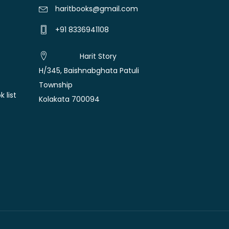
haritbooks@gmail.com
+91 8336941108
Harit Story
H/345, Baishnabghata Patuli
Township
 list
Kolakata 700094