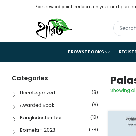
Earn reward point, redeem on your next purch
BROWSE BOOKS
REGIST
Palas
Categories
Showing all
Uncategorized
(8)
Awarded Book
(5)
Bangladesher boi
(19)
Boimela - 2023
(78)