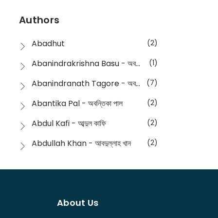
Devotional
(1)
Ampatajampata - আমপাতা জামপাতা
(11)
Authors
Dictionary
(8)
Anik- অনীক
(5)
Abadhut
(2)
English
(133)
Anusha - অনুষা
(17)
Abanindrakrishna Basu - অবনীন্দ্রকৃষ্ণ বসু
(1)
Essay
(241)
Anushongik - আনুষঙ্গিক
(11)
Abanindranath Tagore - অবনীন্দ্রনাথ ঠাকুর
(7)
Featured Products
(22)
Anustup - অনুষ্টুপ প্রকাশনী
(88)
Abantika Pal - অবন্তিকা পাল
(2)
Fiction
(1421)
Apanpath - আপন পাঠ
(3)
Abdul Kafi - আব্দুল কাফি
(2)
Freedom Sale -2023
(19)
Aronno Publishers - অরণ্য পাবলিশার্স
(1)
Abdullah Khan - আবদুল্লাহ খান
(2)
Freedom Sale -2024
(15)
Ashadeep - আশাদীপ
(44)
Abdur Rahim Gaji - আব্দুর রহিম গাজী
(1)
General
(11)
Bahuswar Prokashoni - বহুস্বর প্রকাশনী
(51)
Abdush Shakur - আব্দুশ শাকুর
(1)
Intellectual History
(2)
Bandhabnagar | বান্ধবনগর
(6)
About Us
Abhas Roy Chowdhury - আভাস রায়চৌধুরি
(1)
Interview
(5)
Bangiya Sahitya Samsad
(61)