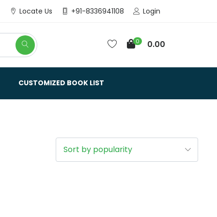
Login
Locate Us
+91-8336941108
0
0.00
CUSTOMIZED BOOK LIST