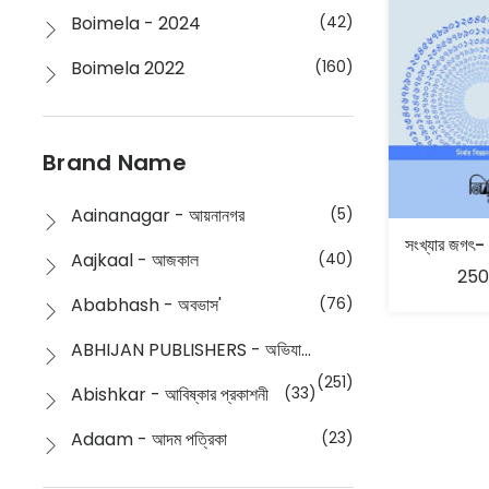
Boimela - 2024
(42)
Boimela 2022
(160)
Boimela 2025
(72)
Boimela 2026
(48)
Brand Name
Buddhism
(2)
Aainanagar - আয়নানগর
(5)
Children
(50)
Aajkaal - আজকাল
(40)
250
Children's & Young Adult
(176)
Ababhash - অবভাস'
(76)
Classic
(20)
ABHIJAN PUBLISHERS - অভিযান পাবলিশার্স
Collections
(670)
(251)
Abishkar - আবিষ্কার প্রকাশনী
(33)
Comics
(8)
Adaam - আদম পত্রিকা
(23)
Detective
(4)
Aksharbritwa Prakashan - অক্ষরবৃত্ত প্রকাশনা
(40)