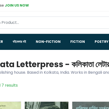
ase
JOIN US NOW
ER
বইমেলার বই
NON-FICTION
FICTION
POETRY
ata Letterpress - কলিকাতা লেটার
ishing house. Based in Kolkata, India. Works in Bengali and
 7 results