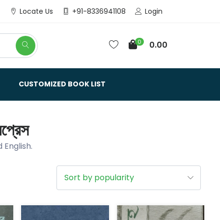
Login
Locate Us
+91-8336941108
0
0.00
CUSTOMIZED BOOK LIST
প্রেস
 English.