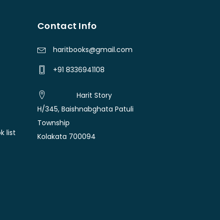
Contact Info
haritbooks@gmail.com
+91 8336941108
Harit Story
H/345, Baishnabghata Patuli
Township
 list
Kolakata 700094