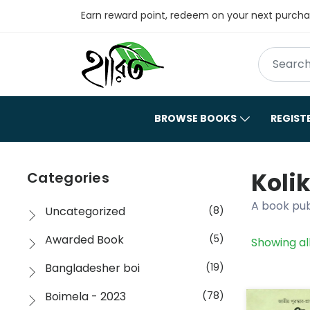
Earn reward point, redeem on your next purch
BROWSE BOOKS
REGIST
Kolik
Categories
A book publ
Uncategorized
(8)
Awarded Book
(5)
Showing all
Bangladesher boi
(19)
Boimela - 2023
(78)