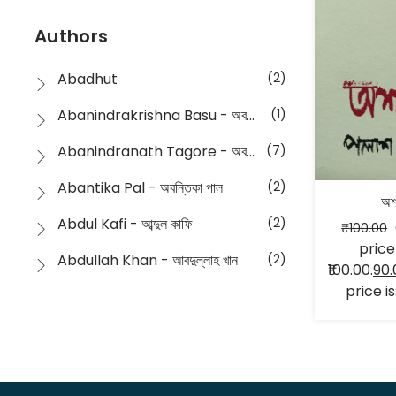
Devotional
(1)
Ampatajampata - আমপাতা জামপাতা
(11)
Authors
Dictionary
(8)
Anik- অনীক
(5)
Abadhut
(2)
English
(133)
Anusha - অনুষা
(17)
Abanindrakrishna Basu - অবনীন্দ্রকৃষ্ণ বসু
(1)
Essay
(241)
Anushongik - আনুষঙ্গিক
(11)
Abanindranath Tagore - অবনীন্দ্রনাথ ঠাকুর
(7)
Featured Products
(22)
Anustup - অনুষ্টুপ প্রকাশনী
(88)
Abantika Pal - অবন্তিকা পাল
(2)
অশ
Fiction
(1421)
Apanpath - আপন পাঠ
(3)
Abdul Kafi - আব্দুল কাফি
(2)
₹
100.00
Freedom Sale -2023
(19)
price
Aronno Publishers - অরণ্য পাবলিশার্স
(1)
Abdullah Khan - আবদুল্লাহ খান
(2)
₹100.00.
90.
Freedom Sale -2024
(15)
Ashadeep - আশাদীপ
(44)
price is
Abdur Rahim Gaji - আব্দুর রহিম গাজী
(1)
General
(11)
Bahuswar Prokashoni - বহুস্বর প্রকাশনী
(51)
Abdush Shakur - আব্দুশ শাকুর
(1)
Intellectual History
(2)
Bandhabnagar | বান্ধবনগর
(6)
Abhas Roy Chowdhury - আভাস রায়চৌধুরি
(1)
Interview
(5)
Bangiya Sahitya Samsad
(61)