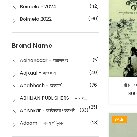
Boimela - 2024
(42)
Boimela 2022
(160)
Boimela 2025
(72)
Boimela 2026
(48)
Brand Name
Buddhism
(2)
Aainanagar - আয়নানগর
(5)
Children
(50)
Aajkaal - আজকাল
(40)
Children's & Young Adult
(176)
বাকিটা ব
Ababhash - অবভাস'
(76)
399
Classic
(20)
ABHIJAN PUBLISHERS - অভিযান পাবলিশার্স
Collections
(670)
(251)
Abishkar - আবিষ্কার প্রকাশনী
(33)
Comics
(8)
SALE!
Adaam - আদম পত্রিকা
(23)
Detective
(4)
Aksharbritwa Prakashan - অক্ষরবৃত্ত প্রকাশনা
(40)