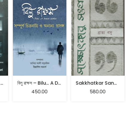
Gabriel García Márquez
বিলু রাক্ষস – Bilu… A Demon Within
Sakkhatkar Sangroho
450.00
580.00