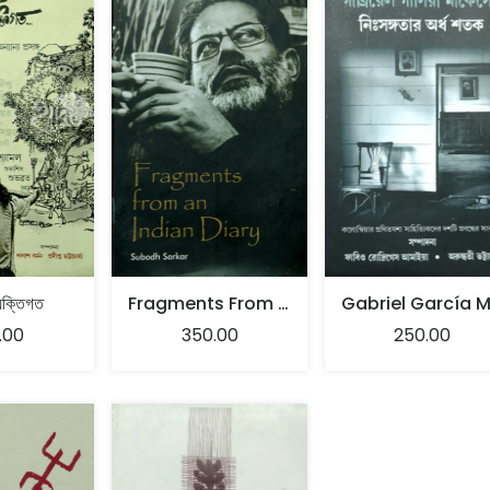
্যক্তিগত
Fragments From An Indian Diary By Subodh Sarkar
.00
350.00
250.00