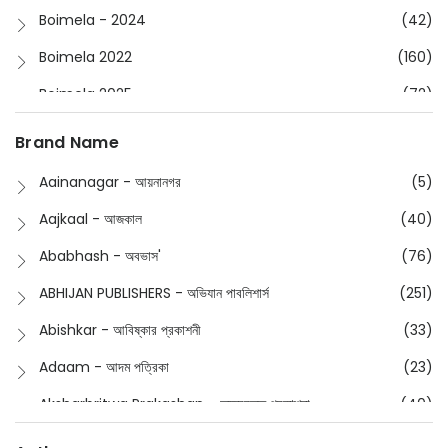
Boimela - 2024
(42)
Boimela 2022
(160)
Boimela 2025
(72)
Boimela 2026
(48)
Brand Name
Buddhism
(2)
Aainanagar - আয়নানগর
(5)
Children
(50)
Aajkaal - আজকাল
(40)
Children's & Young Adult
(176)
Ababhash - অবভাস'
(76)
Classic
(20)
ABHIJAN PUBLISHERS - অভিযান পাবলিশার্স
(251)
Collections
(670)
Abishkar - আবিষ্কার প্রকাশনী
(33)
Comics
(8)
Adaam - আদম পত্রিকা
(23)
Detective
(4)
Aksharbritwa Prakashan - অক্ষরবৃত্ত প্রকাশনা
(40)
Devotional
(1)
Ampatajampata - আমপাতা জামপাতা
(11)