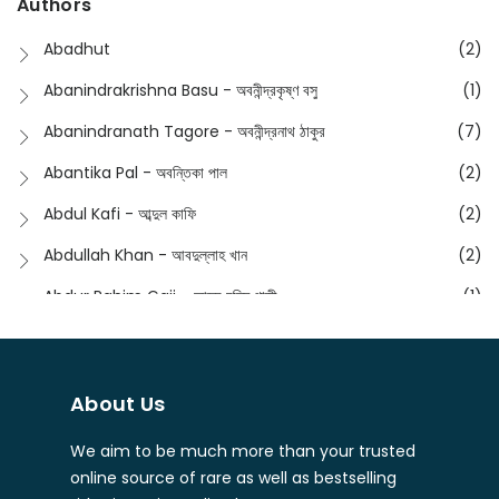
Authors
Dictionary
(8)
Anik- অনীক
(5)
Abadhut
(2)
English
(133)
Anusha - অনুষা
(17)
Abanindrakrishna Basu - অবনীন্দ্রকৃষ্ণ বসু
(1)
Essay
(241)
Anushongik - আনুষঙ্গিক
(11)
Abanindranath Tagore - অবনীন্দ্রনাথ ঠাকুর
(7)
Featured Products
(23)
Anustup - অনুষ্টুপ প্রকাশনী
(88)
Abantika Pal - অবন্তিকা পাল
(2)
Fiction
(1421)
Apanpath - আপন পাঠ
(3)
Abdul Kafi - আব্দুল কাফি
(2)
Freedom Sale -2023
(19)
Aronno Publishers - অরণ্য পাবলিশার্স
(1)
Abdullah Khan - আবদুল্লাহ খান
(2)
Freedom Sale -2024
(15)
Ashadeep - আশাদীপ
(44)
Abdur Rahim Gaji - আব্দুর রহিম গাজী
(1)
General
(11)
Bahuswar Prokashoni - বহুস্বর প্রকাশনী
(51)
Abdush Shakur - আব্দুশ শাকুর
(1)
Intellectual History
(2)
Bandhabnagar | বান্ধবনগর
(6)
Abhas Roy Chowdhury - আভাস রায়চৌধুরি
(1)
Interview
(5)
About Us
Bangiya Sahitya Samsad
(61)
Abhibrata Chakraborty - অভিব্রত চক্রবর্তী
(1)
Ishwar Chandra Vidyasagar
(4)
Banishilpa - বাণীশিল্প
(28)
We aim to be much more than your trusted
Abhijit Chakrabarti - অভিজিৎ চক্রবর্তী
(2)
Journal
(6)
online source of rare as well as bestselling
Beyond Horizon Publication
(17)