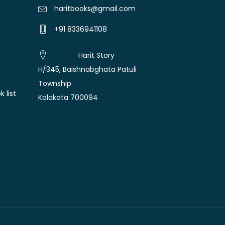
haritbooks@gmail.com
+91 8336941108
Harit Story
H/345, Baishnabghata Patuli
Township
 list
Kolakata 700094