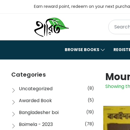
Earn reward point, redeem on your next purch
BROWSE BOOKS
REGIST
Moum
Categories
Showing th
Uncategorized
(8)
Awarded Book
(5)
Bangladesher boi
(19)
Boimela - 2023
(78)