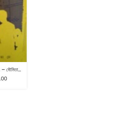
বাবাইদার কোচিং – মৌমিতা দে
.00