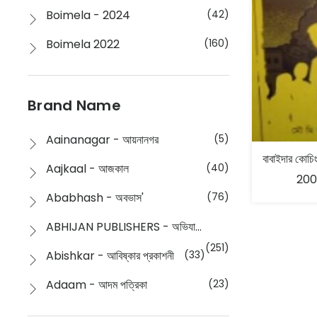
Boimela - 2024
(42)
Boimela 2022
(160)
Boimela 2025
(72)
Boimela 2026
(48)
Brand Name
Buddhism
(2)
Aainanagar - আয়নানগর
(5)
Children
(50)
Aajkaal - আজকাল
(40)
200
Children's & Young Adult
(176)
Ababhash - অবভাস'
(76)
Classic
(20)
ABHIJAN PUBLISHERS - অভিযান পাবলিশার্স
Collections
(670)
(251)
Abishkar - আবিষ্কার প্রকাশনী
(33)
Comics
(8)
Adaam - আদম পত্রিকা
(23)
Detective
(4)
Aksharbritwa Prakashan - অক্ষরবৃত্ত প্রকাশনা
(40)