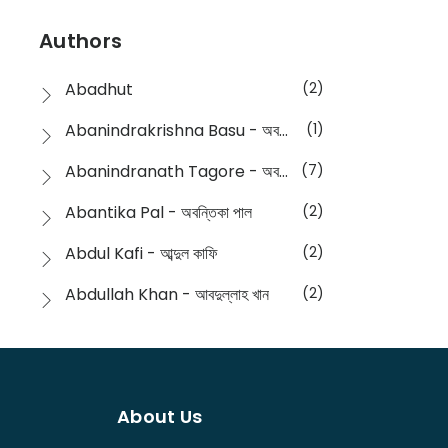
Devotional
(1)
Ampatajampata - আমপাতা জামপাতা
(11)
Authors
Dictionary
(8)
Anik- অনীক
(5)
Abadhut
(2)
English
(133)
Anusha - অনুষা
(17)
Abanindrakrishna Basu - অবনীন্দ্রকৃষ্ণ বসু
(1)
Essay
(241)
Anushongik - আনুষঙ্গিক
(11)
Abanindranath Tagore - অবনীন্দ্রনাথ ঠাকুর
(7)
Featured Products
(22)
Anustup - অনুষ্টুপ প্রকাশনী
(88)
Abantika Pal - অবন্তিকা পাল
(2)
Fiction
(1421)
Apanpath - আপন পাঠ
(3)
Abdul Kafi - আব্দুল কাফি
(2)
Freedom Sale -2023
(19)
Aronno Publishers - অরণ্য পাবলিশার্স
(1)
Abdullah Khan - আবদুল্লাহ খান
(2)
Freedom Sale -2024
(15)
Ashadeep - আশাদীপ
(44)
Abdur Rahim Gaji - আব্দুর রহিম গাজী
(1)
General
(11)
Bahuswar Prokashoni - বহুস্বর প্রকাশনী
(51)
Abdush Shakur - আব্দুশ শাকুর
(1)
Intellectual History
(2)
Bandhabnagar | বান্ধবনগর
(6)
About Us
Abhas Roy Chowdhury - আভাস রায়চৌধুরি
(1)
Interview
(5)
Bangiya Sahitya Samsad
(61)