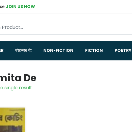
ase
JOIN US NOW
ER
বইমেলার বই
NON-FICTION
FICTION
POETRY
ita De
e single result