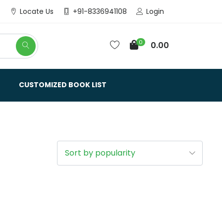
Login
Locate Us
+91-8336941108
0
0.00
CUSTOMIZED BOOK LIST